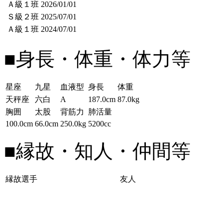
Ａ級１班
2026/01/01
Ｓ級２班
2025/07/01
Ａ級１班
2024/07/01
■身長・体重・体力等
星座
九星
血液型
身長
体重
天秤座
六白
A
187.0cm
87.0kg
胸囲
太股
背筋力
肺活量
100.0cm
66.0cm
250.0kg
5200cc
■縁故・知人・仲間等
縁故選手
友人