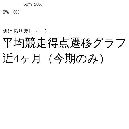
50%
50%
0%
0%
逃げ
捲り
差し
マーク
平均競走得点遷移グラ
近4ヶ月（今期のみ）