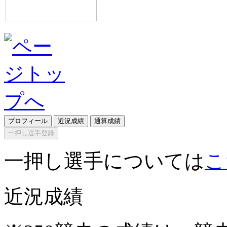
プロフィール
近況成績
通算成績
一押し選手登録
一押し選手については
こ
近況成績