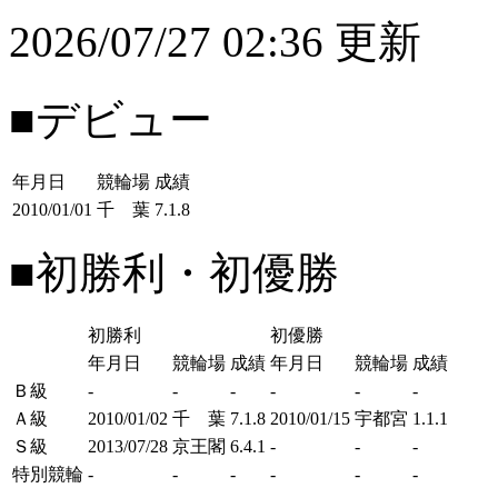
2026/07/27 02:36 更新
■デビュー
年月日
競輪場
成績
2010/01/01
千 葉
7.1.8
■初勝利・初優勝
初勝利
初優勝
年月日
競輪場
成績
年月日
競輪場
成績
Ｂ級
-
-
-
-
-
-
Ａ級
2010/01/02
千 葉
7.1.8
2010/01/15
宇都宮
1.1.1
Ｓ級
2013/07/28
京王閣
6.4.1
-
-
-
特別競輪
-
-
-
-
-
-