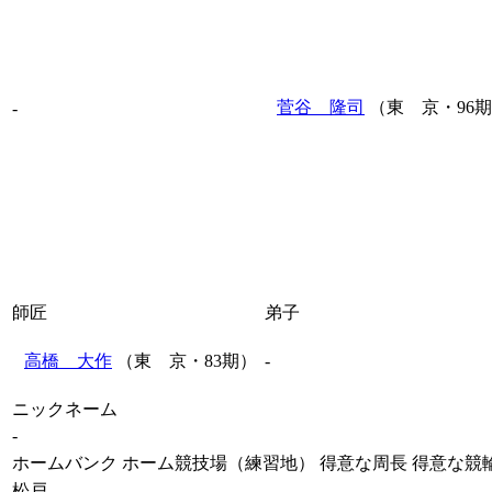
菅谷 隆司
（東 京・96
-
師匠
弟子
高橋 大作
（東 京・83期）
-
ニックネーム
-
ホームバンク
ホーム競技場（練習地）
得意な周長
得意な競
松戸
-
-
-