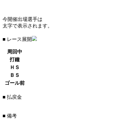
今開催出場選手は
太字で表示されます。
■ レース展開
周回中
打鐘
ＨＳ
ＢＳ
ゴール前
■ 払戻金
■ 備考