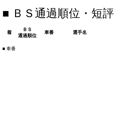
■ ＢＳ通過順位・短評
ＢＳ
着
車番
選手名
通過順位
■ 車番