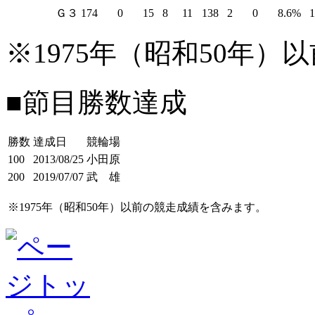
Ｇ３
174
0
15
8
11
138
2
0
8.6%
※1975年（昭和50年
■節目勝数達成
勝数
達成日
競輪場
100
2013/08/25
小田原
200
2019/07/07
武 雄
※1975年（昭和50年）以前の競走成績を含みます。