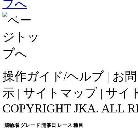
操作ガイド/ヘルプ
|
お問
示
|
サイトマップ
|
サイ
COPYRIGHT JKA. ALL R
競輪場
グレード
開催日
レース
種目