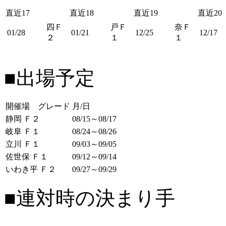
直近17
直近18
直近19
直近20
四Ｆ
戸Ｆ
奈Ｆ
01/28
01/21
12/25
12/17
２
１
１
■出場予定
開催場 グレード
月/日
静岡 Ｆ２
08/15～08/17
岐阜 Ｆ１
08/24～08/26
立川 Ｆ１
09/03～09/05
佐世保 Ｆ１
09/12～09/14
いわき平 Ｆ２
09/27～09/29
■連対時の決まり手