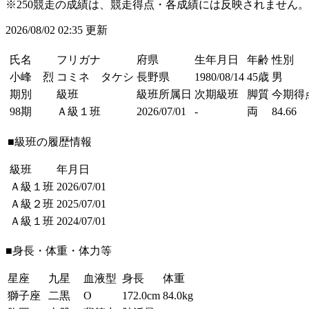
※250競走の成績は、競走得点・各成績には反映されません。
2026/08/02 02:35 更新
氏名
フリガナ
府県
生年月日
年齢
性別
小峰 烈
コミネ タケシ
長野県
1980/08/14
45歳
男
期別
級班
級班所属日
次期級班
脚質
今期得
98期
Ａ級１班
2026/07/01
-
両
84.66
■級班の履歴情報
級班
年月日
Ａ級１班
2026/07/01
Ａ級２班
2025/07/01
Ａ級１班
2024/07/01
■身長・体重・体力等
星座
九星
血液型
身長
体重
獅子座
二黒
O
172.0cm
84.0kg