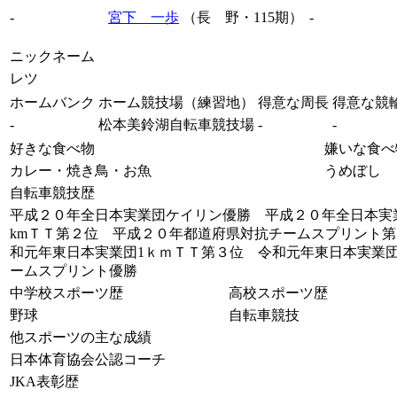
-
宮下 一歩
（長 野・115期）
-
ニックネーム
レツ
ホームバンク
ホーム競技場（練習地）
得意な周長
得意な競
-
松本美鈴湖自転車競技場
-
-
好きな食べ物
嫌いな食べ
カレー・焼き鳥・お魚
うめぼし
自転車競技歴
平成２０年全日本実業団ケイリン優勝 平成２０年全日本実
kmＴＴ第２位 平成２０年都道府県対抗チームスプリント第
和元年東日本実業団1ｋｍＴＴ第３位 令和元年東日本実業
ームスプリント優勝
中学校スポーツ歴
高校スポーツ歴
野球
自転車競技
他スポーツの主な成績
日本体育協会公認コーチ
JKA表彰歴