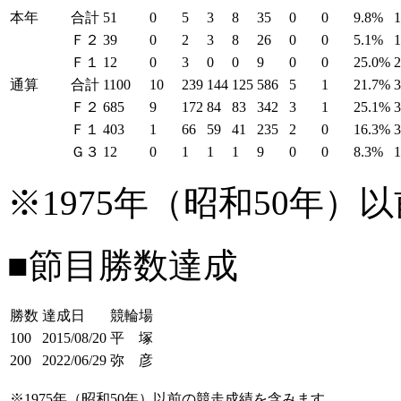
本年
合計
51
0
5
3
8
35
0
0
9.8%
Ｆ２
39
0
2
3
8
26
0
0
5.1%
Ｆ１
12
0
3
0
0
9
0
0
25.0%
通算
合計
1100
10
239
144
125
586
5
1
21.7%
Ｆ２
685
9
172
84
83
342
3
1
25.1%
Ｆ１
403
1
66
59
41
235
2
0
16.3%
Ｇ３
12
0
1
1
1
9
0
0
8.3%
※1975年（昭和50年
■節目勝数達成
勝数
達成日
競輪場
100
2015/08/20
平 塚
200
2022/06/29
弥 彦
※1975年（昭和50年）以前の競走成績を含みます。