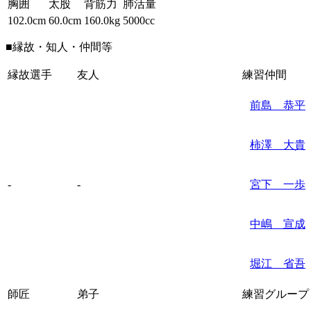
胸囲
太股
背筋力
肺活量
102.0cm
60.0cm
160.0kg
5000cc
■縁故・知人・仲間等
縁故選手
友人
練習仲間
前島 恭平
柿澤 大貴
-
-
宮下 一歩
中嶋 宣成
堀江 省吾
師匠
弟子
練習グループ