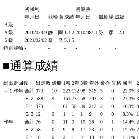
初勝利
初優勝
年月日
競輪場
成績
年月日
競輪場
成績
Ｂ級
-
-
-
-
-
-
Ａ級
2010/07/09
静 岡
1.1.2
2010/08/11
弥 彦
1.2.1
Ｓ級
2021/02/02
奈 良
5.1.5
-
-
-
特別競輪
-
-
-
-
-
-
■通算成績
総出走回数
出走数
優勝
1着
2着
3着
着外
棄権
失格
勝率
～１昨年
合計
973
10
223
132
98
515
5
0
22.9%
Ｆ２
588
9
161
73
58
293
3
0
27.3%
Ｆ１
373
1
61
58
39
213
2
0
16.3%
Ｇ３
12
0
1
1
1
9
0
0
8.3%
昨年
合計
76
0
11
9
19
36
0
1
14.4%
Ｆ２
58
0
9
8
17
23
0
1
15.5%
Ｆ１
18
0
2
1
2
13
0
0
11.1%