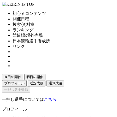
初心者コンテンツ
開催日程
検索/資料室
ランキング
競輪場/場外売場
日本競輪選手養成所
リンク
今日の開催
明日の開催
プロフィール
近況成績
通算成績
一押し選手登録
一押し選手については
こちら
プロフィール