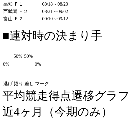
高知 Ｆ１
08/18～08/20
西武園 Ｆ２
08/31～09/02
富山 Ｆ２
09/10～09/12
■連対時の決まり手
50%
50%
0%
0%
逃げ
捲り
差し
マーク
平均競走得点遷移グラ
近4ヶ月（今期のみ）