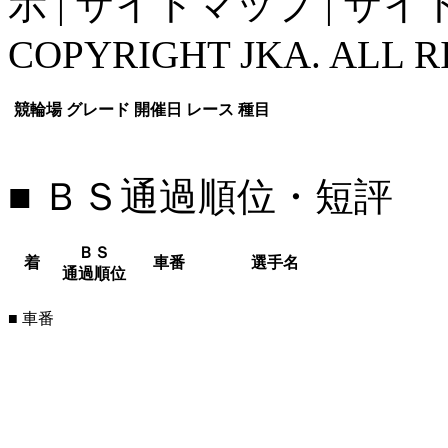
示
|
サイトマップ
|
サイ
COPYRIGHT JKA. ALL R
競輪場
グレード
開催日
レース
種目
■ ＢＳ通過順位・短評
ＢＳ
着
車番
選手名
通過順位
■ 車番