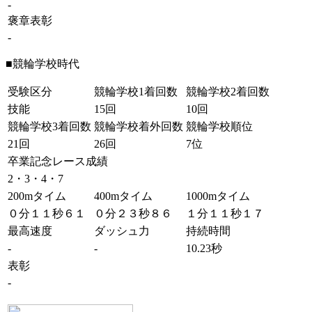
-
褒章表彰
-
■競輪学校時代
受験区分
競輪学校1着回数
競輪学校2着回数
技能
15回
10回
競輪学校3着回数
競輪学校着外回数
競輪学校順位
21回
26回
7位
卒業記念レース成績
2・3・4・7
200mタイム
400mタイム
1000mタイム
０分１１秒６１
０分２３秒８６
１分１１秒１７
最高速度
ダッシュ力
持続時間
-
-
10.23秒
表彰
-