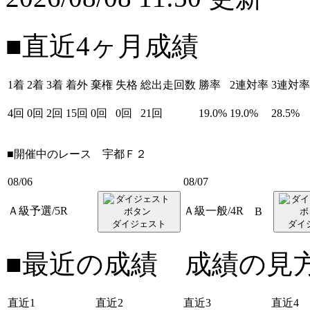
■直近4ヶ月成績
1着
2着
3着
着外
棄権
失格
総出走回数
勝率
2連対率
3連対率
4回
0回
2回
15回
0回
0回
21回
19.0%
19.0%
28.5%
■開催中のレース
宇都Ｆ２
08/06
08/07
Ａ級予選/5R
Ａ級一般/4R
B
ダイジェスト
ダイ
■最近の成績 成績の見
直近1
直近2
直近3
直近4