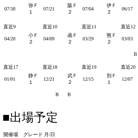
弥Ｆ
阪Ｆ
伊Ｆ
07/30
07/21
07/04
06/17
１
２
２
直近9
直近10
直近11
直近12
小Ｆ
函Ｆ
熊Ｆ
04/20
04/09
03/29
03/03
２
２
２
B
直近17
直近18
直近19
直近20
静Ｆ
武Ｆ
別Ｆ
01/01
12/21
12/15
12/07
１
２
１
B
B
■出場予定
開催場 グレード
月/日