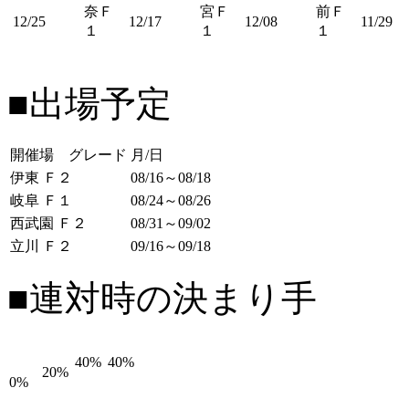
奈Ｆ
宮Ｆ
前Ｆ
12/25
12/17
12/08
11/29
１
１
１
■出場予定
開催場 グレード
月/日
伊東 Ｆ２
08/16～08/18
岐阜 Ｆ１
08/24～08/26
西武園 Ｆ２
08/31～09/02
立川 Ｆ２
09/16～09/18
■連対時の決まり手
40%
40%
20%
0%