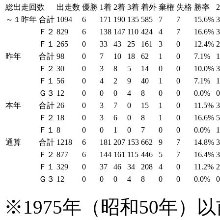
総出走回数
出走数
優勝
1着
2着
3着
着外
棄権
失格
勝率
～１昨年
合計
1094
6
171
190
135
585
7
7
15.6%
Ｆ２
829
6
138
147
110
424
4
7
16.6%
Ｆ１
265
0
33
43
25
161
3
0
12.4%
昨年
合計
98
0
7
10
18
62
1
0
7.1%
Ｆ２
30
0
3
8
5
14
0
0
10.0%
Ｆ１
56
0
4
2
9
40
1
0
7.1%
Ｇ３
12
0
0
0
4
8
0
0
0.0%
本年
合計
26
0
3
7
0
15
1
0
11.5%
Ｆ２
18
0
3
6
0
8
1
0
16.6%
Ｆ１
8
0
0
1
0
7
0
0
0.0%
通算
合計
1218
6
181
207
153
662
9
7
14.8%
Ｆ２
877
6
144
161
115
446
5
7
16.4%
Ｆ１
329
0
37
46
34
208
4
0
11.2%
Ｇ３
12
0
0
0
4
8
0
0
0.0%
※1975年（昭和50年