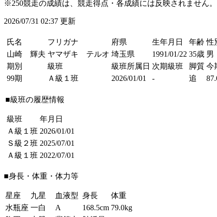
※250競走の成績は、競走得点・各成績には反映されません。
2026/07/31 02:37 更新
氏名
フリガナ
府県
生年月日
年齢
性
山崎 輝夫
ヤマザキ テルオ
埼玉県
1991/01/22
35歳
男
期別
級班
級班所属日
次期級班
脚質
今
99期
Ａ級１班
2026/01/01
-
追
87.
■級班の履歴情報
級班
年月日
Ａ級１班
2026/01/01
Ｓ級２班
2025/07/01
Ａ級１班
2022/07/01
■身長・体重・体力等
星座
九星
血液型
身長
体重
水瓶座
一白
A
168.5cm
79.0kg