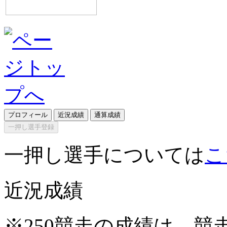
プロフィール
近況成績
通算成績
一押し選手登録
一押し選手については
こ
近況成績
※250競走の成績は、