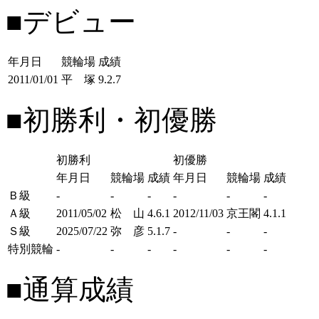
■デビュー
年月日
競輪場
成績
2011/01/01
平 塚
9.2.7
■初勝利・初優勝
初勝利
初優勝
年月日
競輪場
成績
年月日
競輪場
成績
Ｂ級
-
-
-
-
-
-
Ａ級
2011/05/02
松 山
4.6.1
2012/11/03
京王閣
4.1.1
Ｓ級
2025/07/22
弥 彦
5.1.7
-
-
-
特別競輪
-
-
-
-
-
-
■通算成績