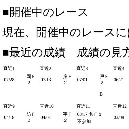
■開催中のレース
現在、開催中のレースに
■最近の成績 成績の見
直近1
直近2
直近3
直近4
園Ｆ
岸Ｆ
戸Ｆ
07/28
07/13
07/01
06/21
２
２
２
B
直近9
直近10
直近11
直近12
防Ｆ
宇Ｆ
03/17
名Ｆ１
04/18
04/01
03/08
２
２
不参加