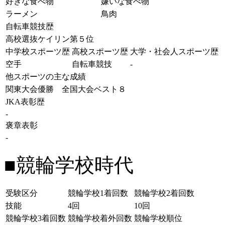
好きな食べ物
嫌いな食べ物
ラーメン
鳥肉
自転車競技歴
高校選抜ケイリン第５位
中学校スポーツ歴
高校スポーツ歴
大学・社会人スポーツ歴
空手
自転車競技
-
他スポーツの主な成績
関東大会優勝 全国大会ベスト８
JKA表彰歴
-
褒章表彰
-
■競輪学校時代
受験区分
競輪学校1着回数
競輪学校2着回数
技能
4回
10回
競輪学校3着回数
競輪学校着外回数
競輪学校順位