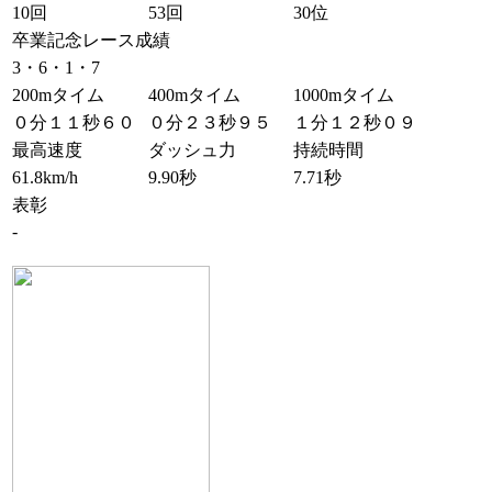
10回
53回
30位
卒業記念レース成績
3・6・1・7
200mタイム
400mタイム
1000mタイム
０分１１秒６０
０分２３秒９５
１分１２秒０９
最高速度
ダッシュ力
持続時間
61.8km/h
9.90秒
7.71秒
表彰
-