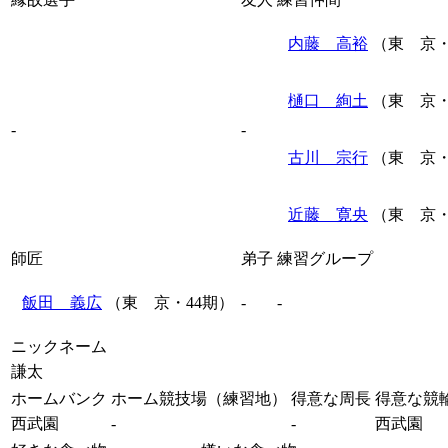
内藤 高裕
（東 京・
樋口 絢土
（東 京・
-
-
古川 宗行
（東 京・
近藤 寛央
（東 京・
師匠
弟子
練習グループ
飯田 義広
（東 京・44期）
-
-
ニックネーム
謙太
ホームバンク
ホーム競技場（練習地）
得意な周長
得意な競
西武園
-
-
西武園