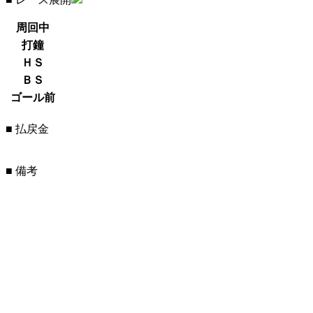
周回中
打鐘
ＨＳ
ＢＳ
ゴール前
■ 払戻金
■ 備考