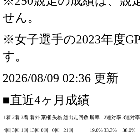
※250競走の成績は、
せん。
※女子選手の2023年度G
す。
2026/08/09 02:36 更新
■直近4ヶ月成績
1着
2着
3着
着外
棄権
失格
総出走回数
勝率
2連対率
3連対率
4回
3回
1回
13回
0回
0回
21回
19.0%
33.3%
38.0%