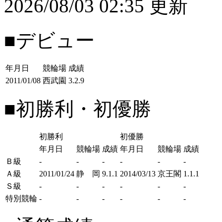
2026/08/03 02:35 更新
■デビュー
年月日
競輪場
成績
2011/01/08
西武園
3.2.9
■初勝利・初優勝
初勝利
初優勝
年月日
競輪場
成績
年月日
競輪場
成績
Ｂ級
-
-
-
-
-
-
Ａ級
2011/01/24
静 岡
9.1.1
2014/03/13
京王閣
1.1.1
Ｓ級
-
-
-
-
-
-
特別競輪
-
-
-
-
-
-