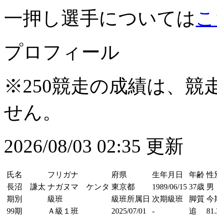
一押し選手については
こ
プロフィール
※250競走の成績は、
せん。
2026/08/03 02:35 更新
氏名
フリガナ
府県
生年月日
年齢
性
長沼 謙太
ナガヌマ ケンタ
東京都
1989/06/15
37歳
男
期別
級班
級班所属日
次期級班
脚質
今
99期
Ａ級１班
2025/07/01
-
追
81.