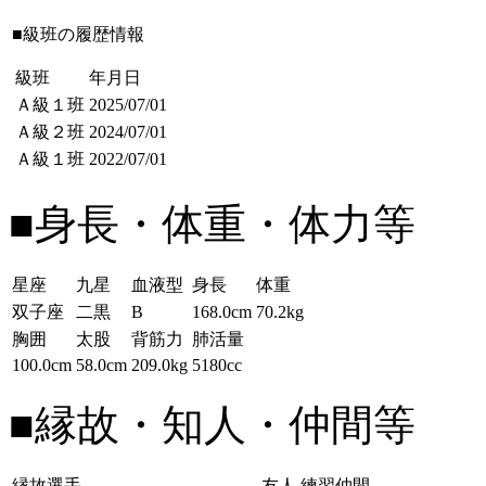
■級班の履歴情報
級班
年月日
Ａ級１班
2025/07/01
Ａ級２班
2024/07/01
Ａ級１班
2022/07/01
■身長・体重・体力等
星座
九星
血液型
身長
体重
双子座
二黒
B
168.0cm
70.2kg
胸囲
太股
背筋力
肺活量
100.0cm
58.0cm
209.0kg
5180cc
■縁故・知人・仲間等
縁故選手
友人
練習仲間