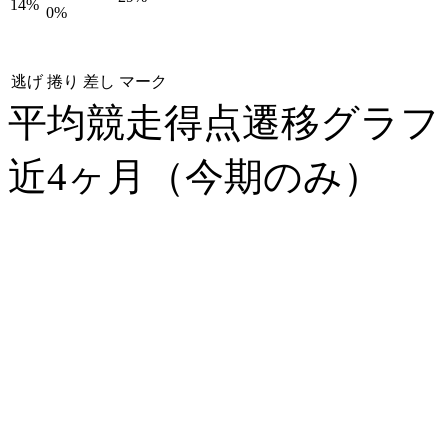
14%
0%
逃げ
捲り
差し
マーク
平均競走得点遷移グラ
近4ヶ月（今期のみ）