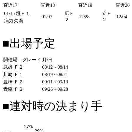
直近17
直近18
直近19
直近20
01/15
垣Ｆ１
広Ｆ
立Ｆ
01/07
12/28
12/04
２
２
病気欠場
■出場予定
開催場 グレード
月/日
武雄 Ｆ２
08/12～08/14
川崎 Ｆ１
08/19～08/21
豊橋 Ｆ２
09/11～09/13
青森 Ｆ２
09/26～09/28
■連対時の決まり手
57%
29%