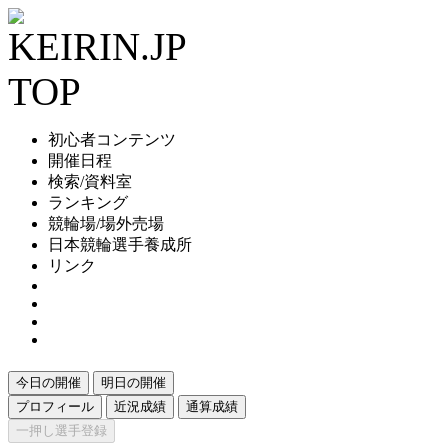
初心者コンテンツ
開催日程
検索/資料室
ランキング
競輪場/場外売場
日本競輪選手養成所
リンク
今日の開催
明日の開催
プロフィール
近況成績
通算成績
一押し選手登録