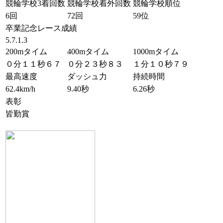
競輪学校3着回数
競輪学校着外回数
競輪学校順位
6回
72回
59位
卒業記念レース成績
5.7.1.3
200mタイム
400mタイム
1000mタイム
０分１１秒６７
０分２３秒８３
１分１０秒７９
最高速度
ダッシュ力
持続時間
62.4km/h
9.40秒
6.26秒
表彰
皆勤賞