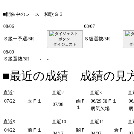
■開催中のレース
和歌Ｇ３
08/06
08/07
Ｓ級一予選/6R
Ｓ級選抜/5R
ダイジェスト
ダ
08/09
Ｓ級選抜/5R
-
-
■最近の成績 成績の見
直近1
直近2
直近3
直
07/22
玉Ｆ１
函Ｆ
06/29
知Ｆ１
06
07/08
１
病気欠場
病
直近9
直近10
直近11
直
04/22
前Ｆ１
閣Ｆ
倉Ｆ
04/17
04/07
03