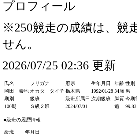
プロフィール
※250競走の成績は、
せん。
2026/07/25 02:36 更新
氏名
フリガナ
府県
生年月日
年齢
性別
岡田 泰地
オカダ タイチ
栃木県
1992/01/28
34歳
男
期別
級班
級班所属日
次期級班
脚質
今期
100期
Ｓ級２班
2024/07/01
-
追
99.83
■級班の履歴情報
級班
年月日