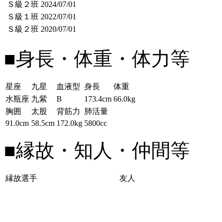
Ｓ級２班
2024/07/01
Ｓ級１班
2022/07/01
Ｓ級２班
2020/07/01
■身長・体重・体力等
星座
九星
血液型
身長
体重
水瓶座
九紫
B
173.4cm
66.0kg
胸囲
太股
背筋力
肺活量
91.0cm
58.5cm
172.0kg
5800cc
■縁故・知人・仲間等
縁故選手
友人