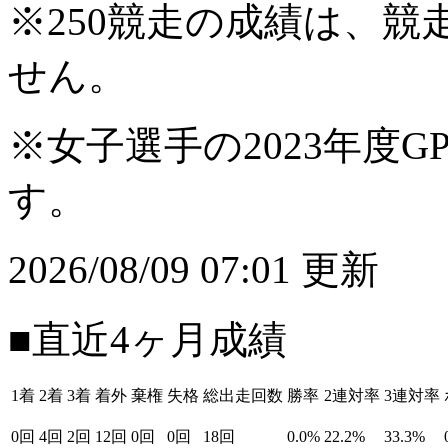
※250競走の成績は、
せん。
※女子選手の2023年度G
す。
2026/08/09 07:01 更新
■直近4ヶ月成績
1着
2着
3着
着外
棄権
失格
総出走回数
勝率
2連対率
3連対率
0回
4回
2回
12回
0回
0回
18回
0.0%
22.2%
33.3%