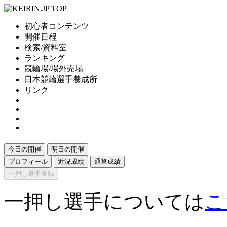
初心者コンテンツ
開催日程
検索/資料室
ランキング
競輪場/場外売場
日本競輪選手養成所
リンク
今日の開催
明日の開催
プロフィール
近況成績
通算成績
一押し選手登録
一押し選手については
こ