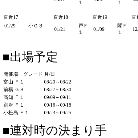
１
１
直近17
直近18
直近19
直
01/29
小Ｇ３
戸Ｆ
閣Ｆ
01/21
01/09
12
１
１
■出場予定
開催場 グレード
月/日
富山 Ｆ１
08/20～08/22
前橋 Ｇ３
08/27～08/30
高知 Ｆ１
09/09～09/11
別府 Ｆ１
09/16～09/18
小松島 Ｆ１
09/23～09/25
■連対時の決まり手