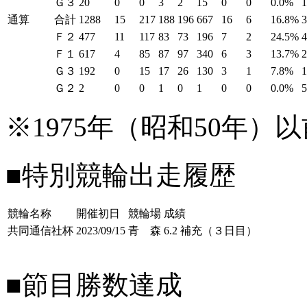
Ｇ３
20
0
0
3
2
15
0
0
0.0%
通算
合計
1288
15
217
188
196
667
16
6
16.8%
Ｆ２
477
11
117
83
73
196
7
2
24.5%
Ｆ１
617
4
85
87
97
340
6
3
13.7%
Ｇ３
192
0
15
17
26
130
3
1
7.8%
Ｇ２
2
0
0
1
0
1
0
0
0.0%
※1975年（昭和50年
■特別競輪出走履歴
競輪名称
開催初日
競輪場
成績
共同通信社杯
2023/09/15
青 森
6.2 補充（３日目）
■節目勝数達成