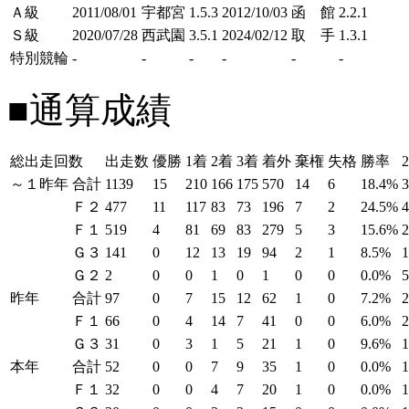
Ａ級
2011/08/01
宇都宮
1.5.3
2012/10/03
函 館
2.2.1
Ｓ級
2020/07/28
西武園
3.5.1
2024/02/12
取 手
1.3.1
特別競輪
-
-
-
-
-
-
■通算成績
総出走回数
出走数
優勝
1着
2着
3着
着外
棄権
失格
勝率
～１昨年
合計
1139
15
210
166
175
570
14
6
18.4%
Ｆ２
477
11
117
83
73
196
7
2
24.5%
Ｆ１
519
4
81
69
83
279
5
3
15.6%
Ｇ３
141
0
12
13
19
94
2
1
8.5%
Ｇ２
2
0
0
1
0
1
0
0
0.0%
昨年
合計
97
0
7
15
12
62
1
0
7.2%
Ｆ１
66
0
4
14
7
41
0
0
6.0%
Ｇ３
31
0
3
1
5
21
1
0
9.6%
本年
合計
52
0
0
7
9
35
1
0
0.0%
Ｆ１
32
0
0
4
7
20
1
0
0.0%