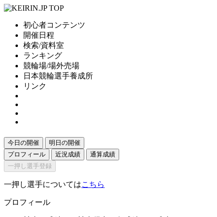
初心者コンテンツ
開催日程
検索/資料室
ランキング
競輪場/場外売場
日本競輪選手養成所
リンク
今日の開催
明日の開催
プロフィール
近況成績
通算成績
一押し選手登録
一押し選手については
こちら
プロフィール