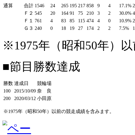
通算
合計
1546
24
265
195
217
858
9
4
17.1%
Ｆ２
545
20
164
91
75
210
3
2
30.0%
Ｆ１
761
4
83
85
115
474
4
0
10.9%
Ｇ３
240
0
18
19
27
174
2
2
7.5%
※1975年（昭和50年
■節目勝数達成
勝数
達成日
競輪場
100
2015/10/09
奈 良
200
2020/03/12
小田原
※1975年（昭和50年）以前の競走成績を含みます。