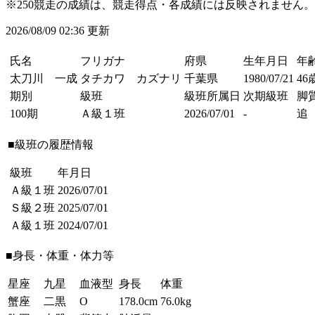
※250競走の成績は、競走得点・各成績には反映されません。
2026/08/09 02:36 更新
氏名
フリガナ
府県
生年月日
年
太刀川 一成
タチカワ カズナリ
千葉県
1980/07/21
46
期別
級班
級班所属日
次期級班
脚
100期
Ａ級１班
2026/07/01
-
追
■級班の履歴情報
級班
年月日
Ａ級１班
2026/07/01
Ｓ級２班
2025/07/01
Ａ級１班
2024/07/01
■身長・体重・体力等
星座
九星
血液型
身長
体重
蟹座
二黒
O
178.0cm
76.0kg