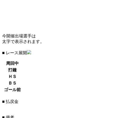
今開催出場選手は
太字で表示されます。
■ レース展開
周回中
打鐘
ＨＳ
ＢＳ
ゴール前
■ 払戻金
■ 備考