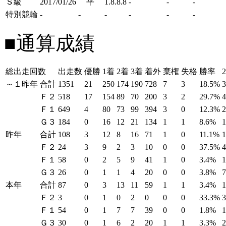
Ｓ級
2017/01/26
平
1.8.8.8
-
-
-
特別競輪
-
-
-
-
-
-
■通算成績
総出走回数
出走数
優勝
1着
2着
3着
着外
棄権
失格
勝率
～１昨年
合計
1351
21
250
174
190
728
7
3
18.5%
Ｆ２
518
17
154
89
70
200
3
2
29.7%
Ｆ１
649
4
80
73
99
394
3
0
12.3%
Ｇ３
184
0
16
12
21
134
1
1
8.6%
昨年
合計
108
3
12
8
16
71
1
0
11.1%
Ｆ２
24
3
9
2
3
10
0
0
37.5%
Ｆ１
58
0
2
5
9
41
1
0
3.4%
Ｇ３
26
0
1
1
4
20
0
0
3.8%
本年
合計
87
0
3
13
11
59
1
1
3.4%
Ｆ２
3
0
1
0
2
0
0
0
33.3%
Ｆ１
54
0
1
7
7
39
0
0
1.8%
Ｇ３
30
0
1
6
2
20
1
1
3.3%