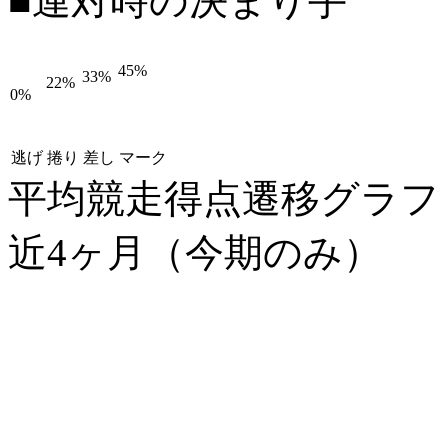
■連対時の決まり手
45%
33%
22%
0%
逃げ
捲り
差し
マーク
平均競走得点遷移グラ
近4ヶ月（今期のみ）