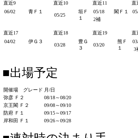
直近9
直近10
直近11
直
06/02
青Ｆ１
垣Ｆ
05/18
閣Ｆ１
05
05/25
１
2補
直近17
直近18
直近19
直
04/02
伊Ｇ３
豊Ｇ
熊Ｆ
03
03/28
03/20
３
１
3
■出場予定
開催場 グレード
月/日
弥彦 Ｆ２
08/18～08/20
京王閣 Ｆ２
09/08～09/10
防府 Ｆ１
09/15～09/17
岸和田 Ｆ１
09/26～09/28