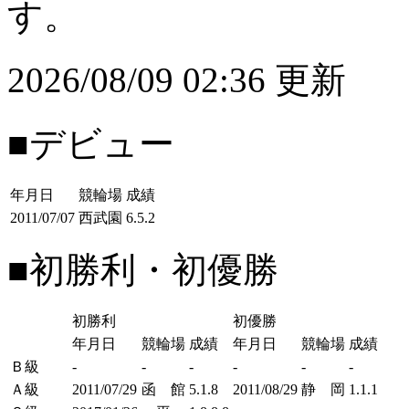
す。
2026/08/09 02:36 更新
■デビュー
年月日
競輪場
成績
2011/07/07
西武園
6.5.2
■初勝利・初優勝
初勝利
初優勝
年月日
競輪場
成績
年月日
競輪場
成績
Ｂ級
-
-
-
-
-
-
Ａ級
2011/07/29
函 館
5.1.8
2011/08/29
静 岡
1.1.1