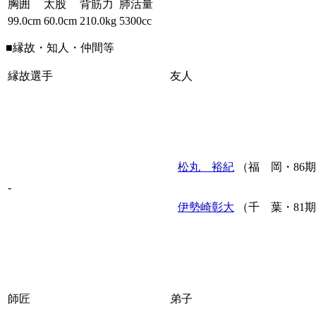
胸囲
太股
背筋力
肺活量
99.0cm
60.0cm
210.0kg
5300cc
■縁故・知人・仲間等
縁故選手
友人
松丸 裕紀
（福 岡・86
-
伊勢崎彰大
（千 葉・81
師匠
弟子