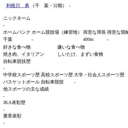
利根川 勇
（千 葉・32期）
-
ニックネーム
-
ホームバンク
ホーム競技場（練習地）
得意な周長
得意な競
千葉
-
400m
-
好きな食べ物
嫌いな食べ物
焼き肉、イタリアン
しいたけ、まずい食物
自転車競技歴
-
中学校スポーツ歴
高校スポーツ歴
大学・社会人スポーツ歴
バスケットボール
自転車競技
-
他スポーツの主な成績
-
JKA表彰歴
-
褒章表彰
-