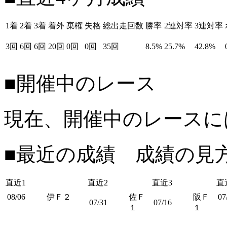
1着
2着
3着
着外
棄権
失格
総出走回数
勝率
2連対率
3連対率
3回
6回
6回
20回
0回
0回
35回
8.5%
25.7%
42.8%
■開催中のレース
現在、開催中のレースに
■最近の成績 成績の見
直近1
直近2
直近3
直
08/06
伊Ｆ２
佐Ｆ
阪Ｆ
07
07/31
07/16
１
１