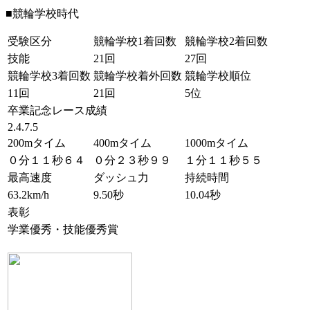
■競輪学校時代
受験区分
競輪学校1着回数
競輪学校2着回数
技能
21回
27回
競輪学校3着回数
競輪学校着外回数
競輪学校順位
11回
21回
5位
卒業記念レース成績
2.4.7.5
200mタイム
400mタイム
1000mタイム
０分１１秒６４
０分２３秒９９
１分１１秒５５
最高速度
ダッシュ力
持続時間
63.2km/h
9.50秒
10.04秒
表彰
学業優秀・技能優秀賞