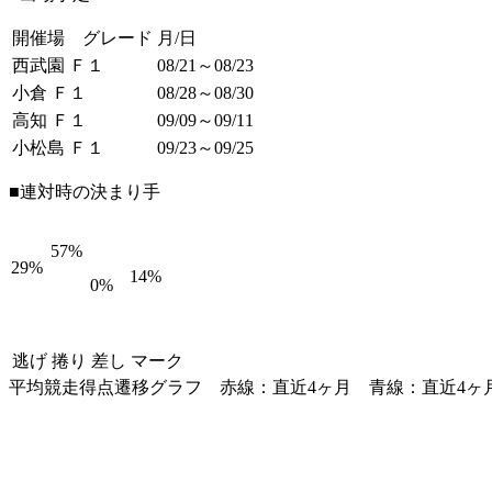
開催場 グレード
月/日
西武園 Ｆ１
08/21～08/23
小倉 Ｆ１
08/28～08/30
高知 Ｆ１
09/09～09/11
小松島 Ｆ１
09/23～09/25
■連対時の決まり手
57%
29%
14%
0%
逃げ
捲り
差し
マーク
平均競走得点遷移グラフ
赤線：直近4ヶ月
青線：直近4ヶ