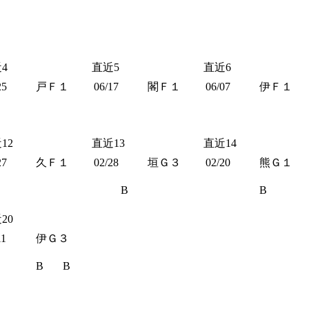
4
直近5
直近6
25
戸Ｆ１
06/17
閣Ｆ１
06/07
伊Ｆ１
12
直近13
直近14
27
久Ｆ１
02/28
垣Ｇ３
02/20
熊Ｇ１
B
B
20
11
伊Ｇ３
B
B