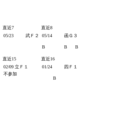
直近7
直近8
05/23
武Ｆ２
05/14
函Ｇ３
B
B
B
直近15
直近16
02/09
立Ｆ１
01/24
四Ｆ１
不参加
B