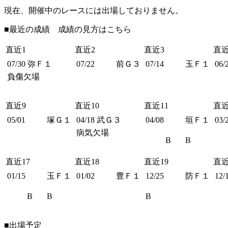
現在、開催中のレースには出場しておりません。
■最近の成績 成績の見方は
こちら
直近1
直近2
直近3
直近
07/30
弥Ｆ１
07/22
前Ｇ３
07/14
玉Ｆ１
06/
負傷欠場
直近9
直近10
直近11
直近
05/01
塚Ｇ１
04/18
武Ｇ３
04/08
垣Ｆ１
03/
病気欠場
B
B
直近17
直近18
直近19
直近
01/15
玉Ｆ１
01/02
豊Ｆ１
12/25
防Ｆ１
12/
B
B
B
■出場予定