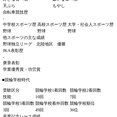
天ぷら
もやし
自転車競技歴
-
中学校スポーツ歴
高校スポーツ歴
大学・社会人スポーツ歴
野球
野球
野球
他スポーツの主な成績
野球独立リーグ 北陸地区 優勝
JKA表彰歴
-
褒章表彰
学業優秀賞・功労賞
■競輪学校時代
受験区分
競輪学校1着回数
競輪学校2着回数
技能
10回
7回
競輪学校3着回数
競輪学校着外回数
競輪学校順位
3回
49回
36位
卒業記念レース成績