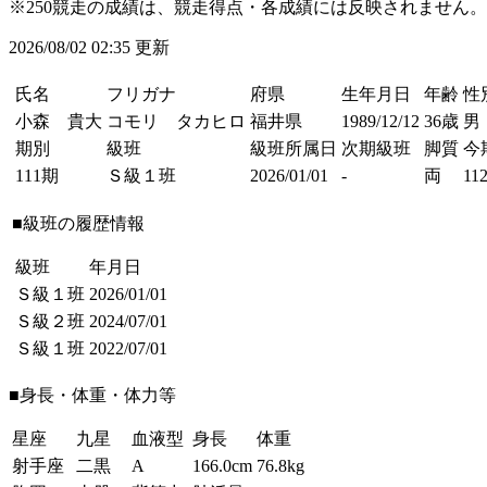
※250競走の成績は、競走得点・各成績には反映されません。
2026/08/02 02:35 更新
氏名
フリガナ
府県
生年月日
年齢
性
小森 貴大
コモリ タカヒロ
福井県
1989/12/12
36歳
男
期別
級班
級班所属日
次期級班
脚質
今
111期
Ｓ級１班
2026/01/01
-
両
112
■級班の履歴情報
級班
年月日
Ｓ級１班
2026/01/01
Ｓ級２班
2024/07/01
Ｓ級１班
2022/07/01
■身長・体重・体力等
星座
九星
血液型
身長
体重
射手座
二黒
A
166.0cm
76.8kg