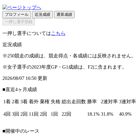
プロフィール
近況成績
通算成績
一押し選手登録
一押し選手については
こちら
近況成績
※250競走の成績は、競走得点・各成績には反映されません。
※女子選手の2023年度GP・G1成績は、F2に含まれます。
2026/08/07 16:50 更新
■直近4ヶ月成績
1着
2着
3着
着外
棄権
失格
総出走回数
勝率
2連対率
3連対率
4回
3回
2回
11回
2回
1回
22回
18.1%
31.8%
40.9%
■開催中のレース