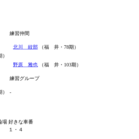
練習仲間
北川 紋部
（福 井・78期）
期）
野原 雅也
（福 井・103期）
練習グループ
期）
-
輪場
好きな車番
１・４