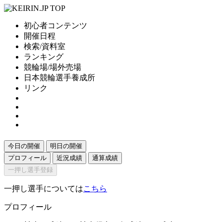
初心者コンテンツ
開催日程
検索/資料室
ランキング
競輪場/場外売場
日本競輪選手養成所
リンク
今日の開催
明日の開催
プロフィール
近況成績
通算成績
一押し選手登録
一押し選手については
こちら
プロフィール