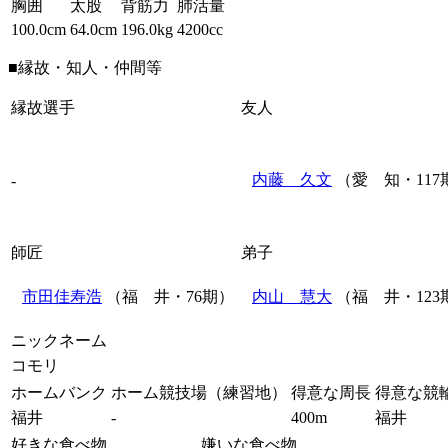
胸囲
太股
背筋力
肺活量
100.0cm
64.0cm
196.0kg
4200cc
■縁故・知人・仲間等
縁故選手
友人
内藤 久文
（愛 知・117
-
師匠
弟子
市田佳寿浩
（福 井・76期）
内山 慧大
（福 井・123
ニックネーム
コモリ
ホームバンク
ホーム競技場（練習地）
得意な周長
得意な競
福井
-
400m
福井
好きな食べ物
嫌いな食べ物