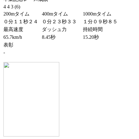
4 4 3 (6)
200mタイム
400mタイム
1000mタイム
０分１１秒２４
０分２３秒３３
１分０９秒８５
最高速度
ダッシュ力
持続時間
65.7km/h
8.45秒
15.20秒
表彰
-