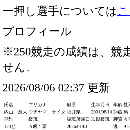
一押し選手については
こ
プロフィール
※250競走の成績は、
せん。
2026/08/06 02:37 更新
氏名
フリガナ
府県
生年月日
年齢
性
内山 慧大
ウチヤマ ケイタ
福井県
2001/08/14
24歳
男
期別
級班
級班所属日
次期級班
脚質
今
123期
Ａ級１班
2026/01/01
-
逃
91.