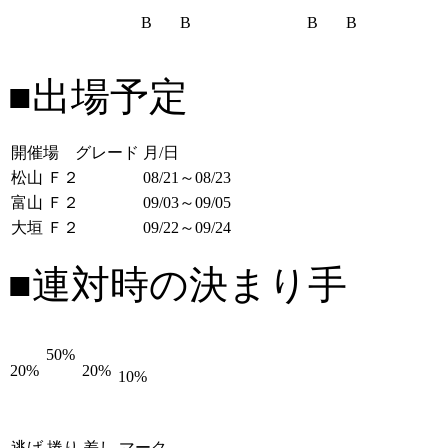
B
B
B
B
■出場予定
開催場 グレード
月/日
松山 Ｆ２
08/21～08/23
富山 Ｆ２
09/03～09/05
大垣 Ｆ２
09/22～09/24
■連対時の決まり手
50%
20%
20%
10%
逃げ
捲り
差し
マーク