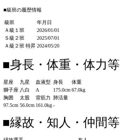
■級班の履歴情報
級班
年月日
Ａ級１班
2026/01/01
Ｓ級２班
2025/07/01
Ａ級２班
特昇
2024/05/20
■身長・体重・体力等
星座
九星
血液型
身長
体重
獅子座
八白
A
175.0cm
67.0kg
胸囲
太股
背筋力
肺活量
97.5cm
56.0cm
161.0kg
-
■縁故・知人・仲間等
縁故選手
友人