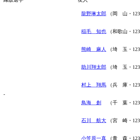
龍野琳太郎
（岡 山・12
稲毛 知也
（和歌山・12
熊崎 麻人
（埼 玉・12
助川翔太郎
（埼 玉・12
村上 翔馬
（兵 庫・12
-
鳥海 創
（千 葉・12
石川 航大
（宮 崎・12
小笠原一真
（青 森・12