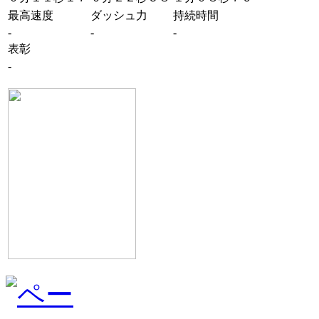
最高速度
ダッシュ力
持続時間
-
-
-
表彰
-