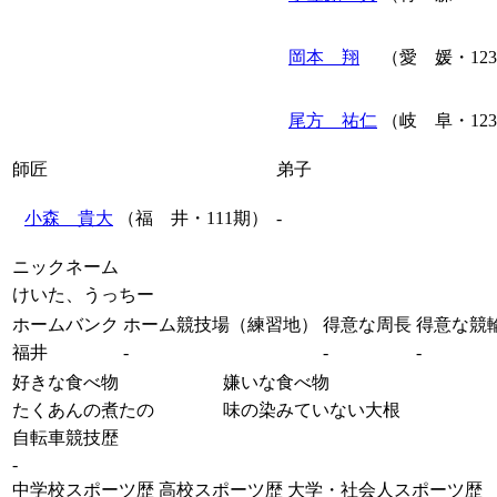
岡本 翔
（愛 媛・12
尾方 祐仁
（岐 阜・12
師匠
弟子
小森 貴大
（福 井・111期）
-
ニックネーム
けいた、うっちー
ホームバンク
ホーム競技場（練習地）
得意な周長
得意な競
福井
-
-
-
好きな食べ物
嫌いな食べ物
たくあんの煮たの
味の染みていない大根
自転車競技歴
-
中学校スポーツ歴
高校スポーツ歴
大学・社会人スポーツ歴