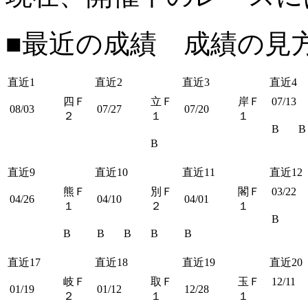
■最近の成績 成績の見
直近1
直近2
直近3
直近4
四Ｆ
立Ｆ
岸Ｆ
07/13
08/03
07/27
07/20
２
１
１
B
B
B
直近9
直近10
直近11
直近12
熊Ｆ
別Ｆ
閣Ｆ
03/22
04/26
04/10
04/01
１
２
１
B
B
B
B
B
B
直近17
直近18
直近19
直近20
岐Ｆ
取Ｆ
玉Ｆ
12/11
01/19
01/12
12/28
２
１
１