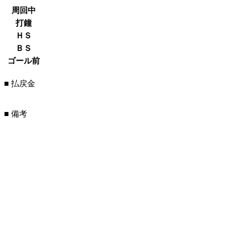
周回中
打鐘
ＨＳ
ＢＳ
ゴール前
■ 払戻金
■ 備考