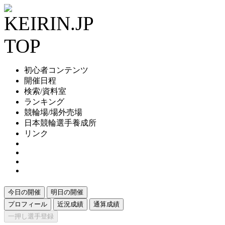
初心者コンテンツ
開催日程
検索/資料室
ランキング
競輪場/場外売場
日本競輪選手養成所
リンク
今日の開催
明日の開催
プロフィール
近況成績
通算成績
一押し選手登録