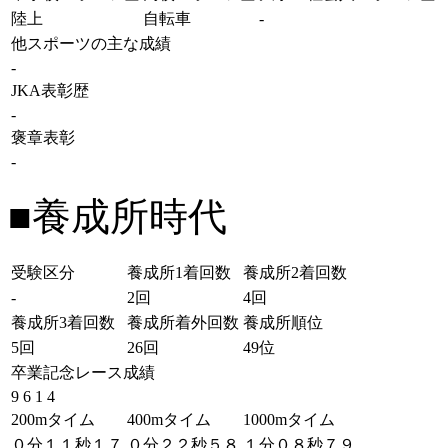
陸上
自転車
-
他スポーツの主な成績
-
JKA表彰歴
-
褒章表彰
-
■養成所時代
受験区分
養成所1着回数
養成所2着回数
-
2回
4回
養成所3着回数
養成所着外回数
養成所順位
5回
26回
49位
卒業記念レース成績
9 6 1 4
200mタイム
400mタイム
1000mタイム
０分１１秒１７
０分２２秒５８
１分０８秒７９