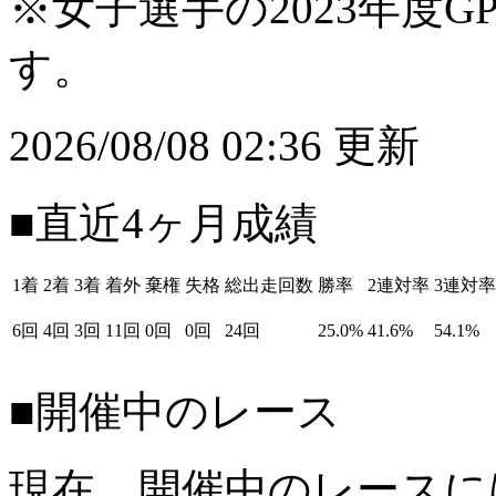
※女子選手の2023年度G
す。
2026/08/08 02:36 更新
■直近4ヶ月成績
1着
2着
3着
着外
棄権
失格
総出走回数
勝率
2連対率
3連対率
6回
4回
3回
11回
0回
0回
24回
25.0%
41.6%
54.1%
■開催中のレース
現在、開催中のレースに