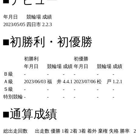
年月日
競輪場
成績
2023/05/05
四日市
2.2.3
■初勝利・初優勝
初勝利
初優勝
年月日
競輪場
成績
年月日
競輪場
成績
Ｂ級
-
-
-
-
-
-
Ａ級
2023/06/03
福 井
4.4.1
2023/07/06
松 戸
1.2.1
Ｓ級
-
-
-
-
-
-
特別競輪
-
-
-
-
-
-
■通算成績
総出走回数
出走数
優勝
1着
2着
3着
着外
棄権
失格
勝率