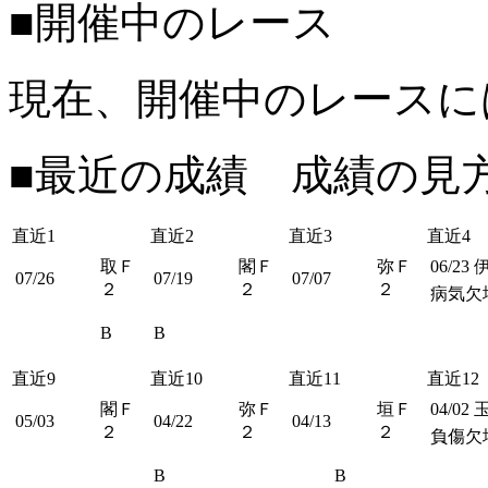
■開催中のレース
現在、開催中のレースに
■最近の成績 成績の見
直近1
直近2
直近3
直近4
取Ｆ
閣Ｆ
弥Ｆ
06/23
07/26
07/19
07/07
２
２
２
病気欠
B
B
直近9
直近10
直近11
直近12
閣Ｆ
弥Ｆ
垣Ｆ
04/02
05/03
04/22
04/13
２
２
２
負傷欠
B
B