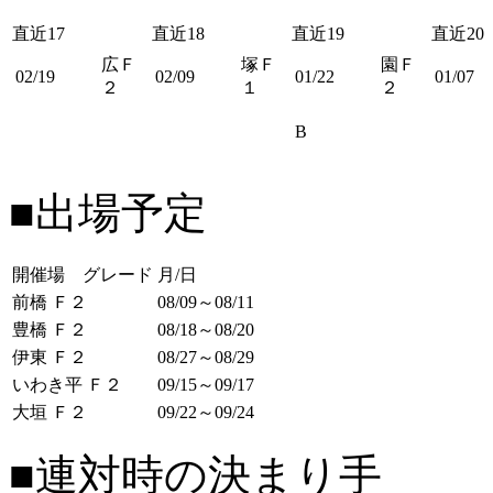
直近17
直近18
直近19
直近20
広Ｆ
塚Ｆ
園Ｆ
02/19
02/09
01/22
01/07
２
１
２
B
■出場予定
開催場 グレード
月/日
前橋 Ｆ２
08/09～08/11
豊橋 Ｆ２
08/18～08/20
伊東 Ｆ２
08/27～08/29
いわき平 Ｆ２
09/15～09/17
大垣 Ｆ２
09/22～09/24
■連対時の決まり手