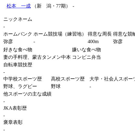
松本 一成
（新 潟・77期）
-
ニックネーム
-
ホームバンク
ホーム競技場（練習地）
得意な周長
得意な競
弥彦
-
400m
弥彦
好きな食べ物
嫌いな食べ物
妻の手料理、蒙古タンメン中本
コンビニ弁当
自転車競技歴
-
中学校スポーツ歴
高校スポーツ歴
大学・社会人スポー
野球、ラグビー
野球
-
他スポーツの主な成績
-
JKA表彰歴
-
褒章表彰
-