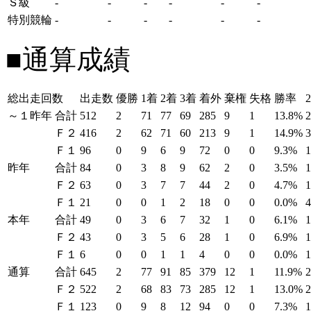
Ｓ級
-
-
-
-
-
-
特別競輪
-
-
-
-
-
-
■通算成績
総出走回数
出走数
優勝
1着
2着
3着
着外
棄権
失格
勝率
～１昨年
合計
512
2
71
77
69
285
9
1
13.8%
Ｆ２
416
2
62
71
60
213
9
1
14.9%
Ｆ１
96
0
9
6
9
72
0
0
9.3%
昨年
合計
84
0
3
8
9
62
2
0
3.5%
Ｆ２
63
0
3
7
7
44
2
0
4.7%
Ｆ１
21
0
0
1
2
18
0
0
0.0%
本年
合計
49
0
3
6
7
32
1
0
6.1%
Ｆ２
43
0
3
5
6
28
1
0
6.9%
Ｆ１
6
0
0
1
1
4
0
0
0.0%
通算
合計
645
2
77
91
85
379
12
1
11.9%
Ｆ２
522
2
68
83
73
285
12
1
13.0%
Ｆ１
123
0
9
8
12
94
0
0
7.3%