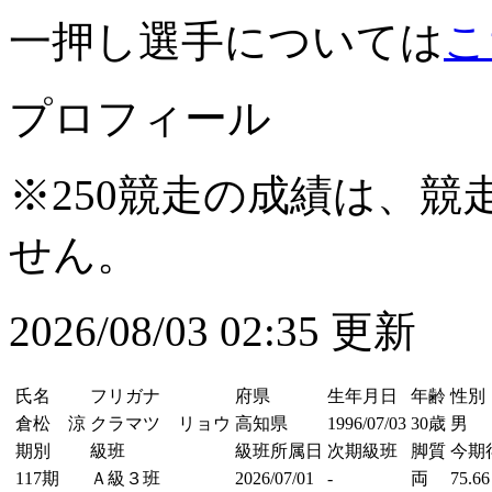
一押し選手については
こ
プロフィール
※250競走の成績は、
せん。
2026/08/03 02:35 更新
氏名
フリガナ
府県
生年月日
年齢
性別
倉松 涼
クラマツ リョウ
高知県
1996/07/03
30歳
男
期別
級班
級班所属日
次期級班
脚質
今期
117期
Ａ級３班
2026/07/01
-
両
75.66