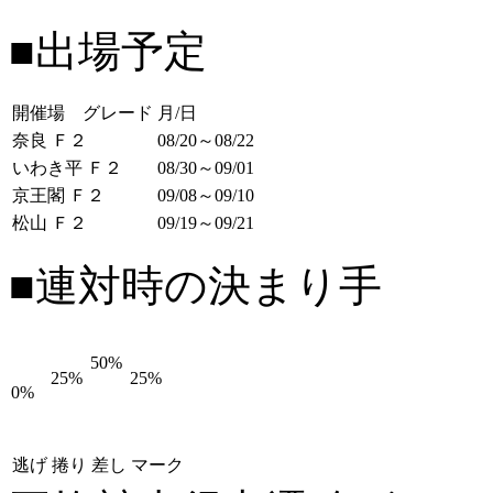
■出場予定
開催場 グレード
月/日
奈良 Ｆ２
08/20～08/22
いわき平 Ｆ２
08/30～09/01
京王閣 Ｆ２
09/08～09/10
松山 Ｆ２
09/19～09/21
■連対時の決まり手
50%
25%
25%
0%
逃げ
捲り
差し
マーク