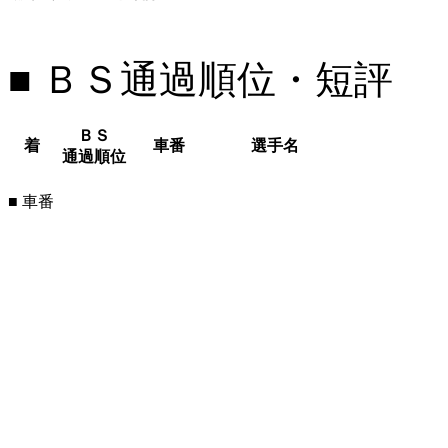
■ ＢＳ通過順位・短評
ＢＳ
着
車番
選手名
通過順位
■ 車番