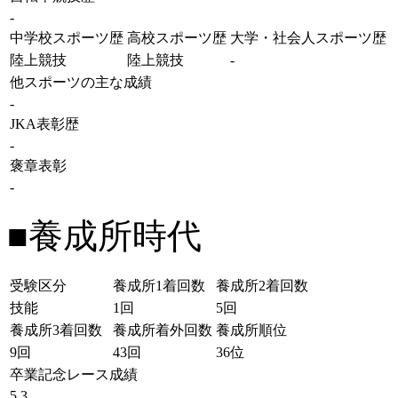
-
中学校スポーツ歴
高校スポーツ歴
大学・社会人スポーツ歴
陸上競技
陸上競技
-
他スポーツの主な成績
-
JKA表彰歴
-
褒章表彰
-
■養成所時代
受験区分
養成所1着回数
養成所2着回数
技能
1回
5回
養成所3着回数
養成所着外回数
養成所順位
9回
43回
36位
卒業記念レース成績
5 3