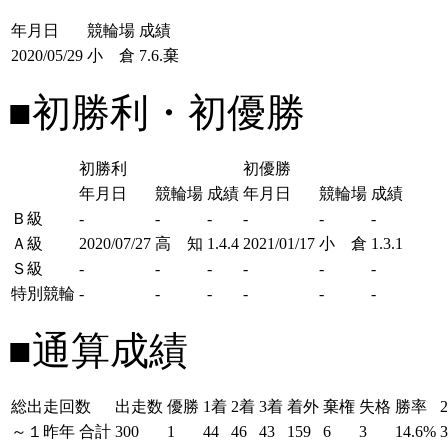
年月日
競輪場
成績
2020/05/29
小 倉
7.6.棄
■初勝利・初優勝
初勝利
初優勝
年月日
競輪場
成績
年月日
競輪場
成績
Ｂ級
-
-
-
-
-
-
Ａ級
2020/07/27
高 知
1.4.4
2021/01/17
小 倉
1.3.1
Ｓ級
-
-
-
-
-
-
特別競輪
-
-
-
-
-
-
■通算成績
総出走回数
出走数
優勝
1着
2着
3着
着外
棄権
失格
勝率
～１昨年
合計
300
1
44
46
43
159
6
3
14.6%