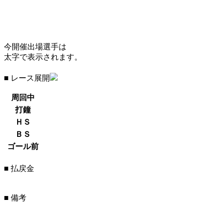
今開催出場選手は
太字で表示されます。
■ レース展開
周回中
打鐘
ＨＳ
ＢＳ
ゴール前
■ 払戻金
■ 備考