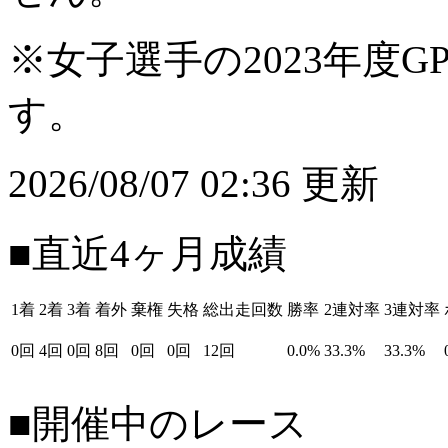
※女子選手の2023年度G
す。
2026/08/07 02:36 更新
■直近4ヶ月成績
1着
2着
3着
着外
棄権
失格
総出走回数
勝率
2連対率
3連対率
0回
4回
0回
8回
0回
0回
12回
0.0%
33.3%
33.3%
■開催中のレース