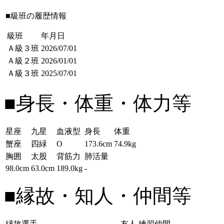
■級班の履歴情報
級班
年月日
Ａ級３班
2026/07/01
Ａ級２班
2026/01/01
Ａ級３班
2025/07/01
■身長・体重・体力等
星座
九星
血液型
身長
体重
蟹座
四緑
O
173.6cm
74.9kg
胸囲
太股
背筋力
肺活量
98.0cm
63.0cm
189.0kg
-
■縁故・知人・仲間等
縁故選手
友人
練習仲間