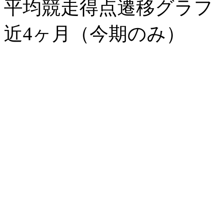
平均競走得点遷移グラ
近4ヶ月（今期のみ）