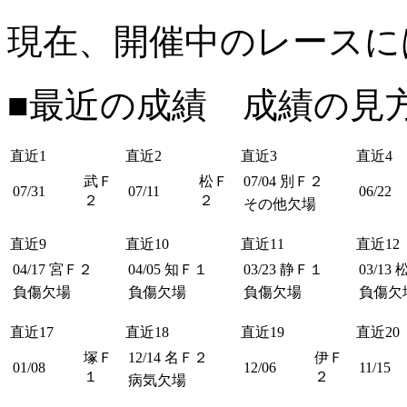
現在、開催中のレースに
■最近の成績 成績の見
直近1
直近2
直近3
直近4
武Ｆ
松Ｆ
07/04
別Ｆ２
07/31
07/11
06/22
２
２
その他欠場
直近9
直近10
直近11
直近12
04/17
宮Ｆ２
04/05
知Ｆ１
03/23
静Ｆ１
03/13
負傷欠場
負傷欠場
負傷欠場
負傷欠
直近17
直近18
直近19
直近20
塚Ｆ
12/14
名Ｆ２
伊Ｆ
01/08
12/06
11/15
１
２
病気欠場