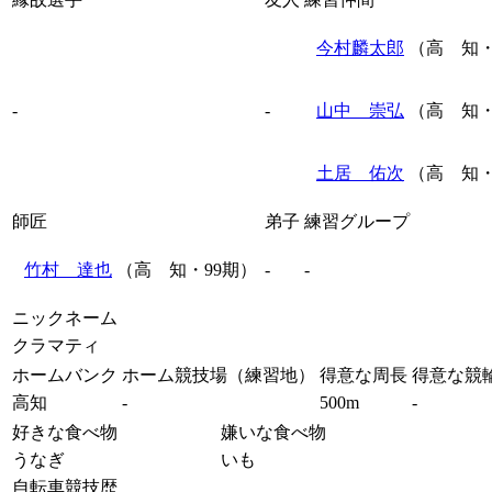
今村麟太郎
（高 知・
-
-
山中 崇弘
（高 知・
土居 佑次
（高 知・
師匠
弟子
練習グループ
竹村 達也
（高 知・99期）
-
-
ニックネーム
クラマティ
ホームバンク
ホーム競技場（練習地）
得意な周長
得意な競
高知
-
500m
-
好きな食べ物
嫌いな食べ物
うなぎ
いも
自転車競技歴