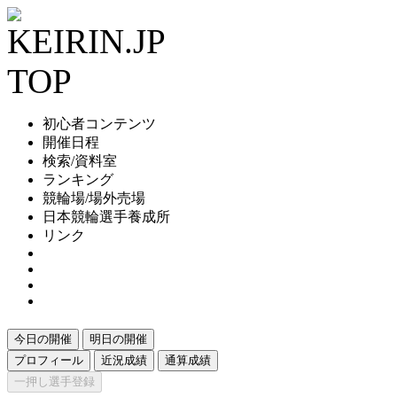
初心者コンテンツ
開催日程
検索/資料室
ランキング
競輪場/場外売場
日本競輪選手養成所
リンク
今日の開催
明日の開催
プロフィール
近況成績
通算成績
一押し選手登録