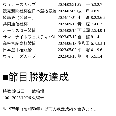
ウィナーズカップ
2024/03/21
取 手
5.3.2.7
読売新聞社杯全日本選抜競輪
2024/02/09
岐 阜
4.8.9
競輪祭（競輪王）
2023/11/21
小 倉
8.2.3.6.2
共同通信社杯
2023/09/15
青 森
7.4.6.7
オールスター競輪
2023/08/15
西武園
2.5.4.9.1
サマーナイトフェスティバル
2023/07/15
函 館
8.1.4
高松宮記念杯競輪
2023/06/13
岸和田
6.7.3.3.1
日本選手権競輪
2023/05/02
平 塚
4.1.9.6
ウィナーズカップ
2023/03/18
別 府
5.5.1.4
■節目勝数達成
勝数
達成日
競輪場
100
2023/10/06
久留米
※1975年（昭和50年）以前の競走成績を含みます。