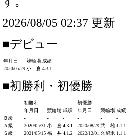
す。
2026/08/05 02:37 更新
■デビュー
年月日
競輪場
成績
2020/05/29
小 倉
4.3.1
■初勝利・初優勝
初勝利
初優勝
年月日
競輪場
成績
年月日
競輪場
成績
Ｂ級
-
-
-
-
-
-
Ａ級
2020/05/31
小 倉
4.3.1
2020/08/29
武 雄
1.1.1
Ｓ級
2021/05/15
福 井
4.1.2
2022/12/01
久留米
1.1.1