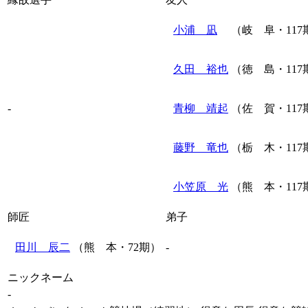
小浦 凪
（岐 阜・117
久田 裕也
（徳 島・117
-
青柳 靖起
（佐 賀・117
藤野 竜也
（栃 木・117
小笠原 光
（熊 本・117
師匠
弟子
田川 辰二
（熊 本・72期）
-
ニックネーム
-