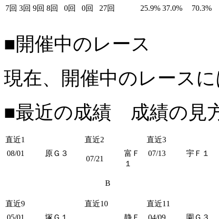
7回
3回
9回
8回
0回
0回
27回
25.9%
37.0%
70.3%
■開催中のレース
現在、開催中のレースに
■最近の成績 成績の見
直近1
直近2
直近3
08/01
原Ｇ３
富Ｆ
07/13
宇Ｆ１
07/21
１
B
直近9
直近10
直近11
05/01
塚Ｇ１
静Ｆ
04/09
園Ｇ３