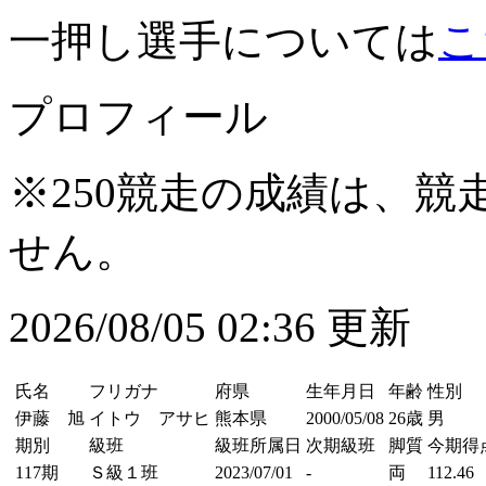
一押し選手については
こ
プロフィール
※250競走の成績は、
せん。
2026/08/05 02:36 更新
氏名
フリガナ
府県
生年月日
年齢
性別
伊藤 旭
イトウ アサヒ
熊本県
2000/05/08
26歳
男
期別
級班
級班所属日
次期級班
脚質
今期得
117期
Ｓ級１班
2023/07/01
-
両
112.46