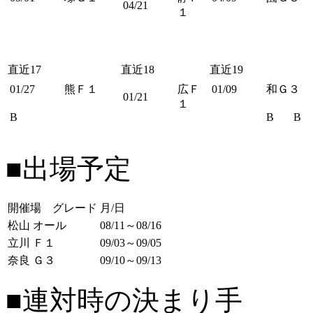
04/21
１
直近17
直近18
直近19
01/27
熊Ｆ１
広Ｆ
01/09
和Ｇ３
01/21
１
B
B
B
■出場予定
開催場 グレード
月/日
松山 オール
08/11～08/16
立川 Ｆ１
09/03～09/05
奈良 Ｇ３
09/10～09/13
■連対時の決まり手