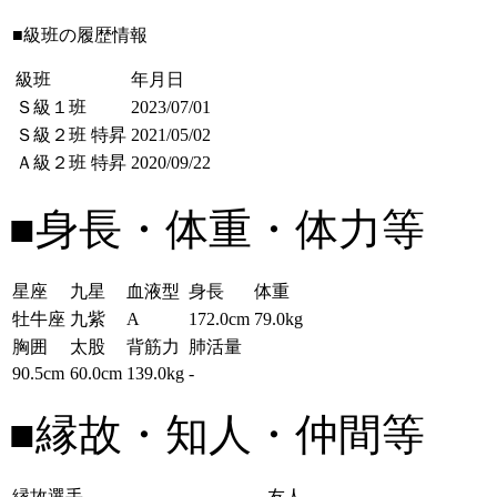
■級班の履歴情報
級班
年月日
Ｓ級１班
2023/07/01
Ｓ級２班
特昇
2021/05/02
Ａ級２班
特昇
2020/09/22
■身長・体重・体力等
星座
九星
血液型
身長
体重
牡牛座
九紫
A
172.0cm
79.0kg
胸囲
太股
背筋力
肺活量
90.5cm
60.0cm
139.0kg
-
■縁故・知人・仲間等
縁故選手
友人