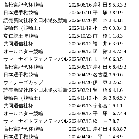
高松宮記念杯競輪
2026/06/16
岸和田
9.5.3.3.3
日本選手権競輪
2026/05/01
平 塚
3.8.9.9
読売新聞社杯全日本選抜競輪
2026/02/20
熊 本
3.4.3.8
競輪祭（競輪王）
2025/11/19
小 倉
6.3.8.4.3
寛仁親王牌競輪
2025/10/23
前 橋
1.1.8.3
共同通信社杯
2025/09/12
福 井
6.3.6.9
オールスター競輪
2025/08/12
函 館
3.4.7.5.4
サマーナイトフェスティバル
2025/07/18
玉 野
6.6.3.5
高松宮記念杯競輪
2025/06/17
岸和田
6.8.4.9.3
日本選手権競輪
2025/04/29
名古屋
3.9.6.6
ウィナーズカップ
2025/03/20
伊 東
3.2.6.5
読売新聞社杯全日本選抜競輪
2025/02/21
豊 橋
9.4.1.6
競輪祭（競輪王）
2024/11/19
小 倉
3.6.6.5.7
共同通信社杯
2024/09/13
宇都宮
1.9.1.1
オールスター競輪
2024/08/13
平 塚
1.6.7.4.4
サマーナイトフェスティバル
2024/07/13
松 戸
7.8.7
高松宮記念杯競輪
2024/06/11
岸和田
4.6.8.8.7
日本選手権競輪
2024/04/30
平
1.4.6.9