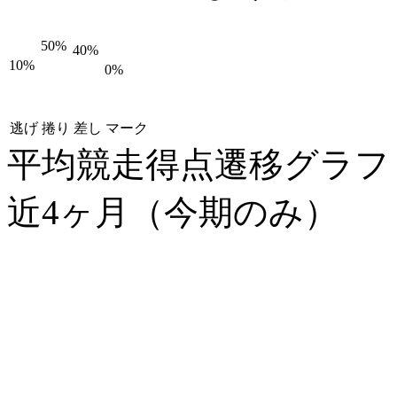
50%
40%
10%
0%
逃げ
捲り
差し
マーク
平均競走得点遷移グラ
近4ヶ月（今期のみ）