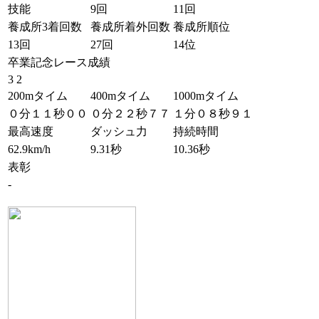
技能
9回
11回
養成所3着回数
養成所着外回数
養成所順位
13回
27回
14位
卒業記念レース成績
3 2
200mタイム
400mタイム
1000mタイム
０分１１秒００
０分２２秒７７
１分０８秒９１
最高速度
ダッシュ力
持続時間
62.9km/h
9.31秒
10.36秒
表彰
-