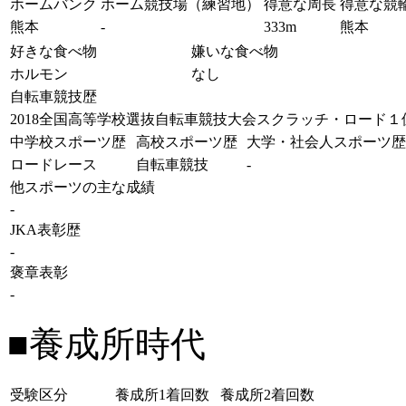
ホームバンク
ホーム競技場（練習地）
得意な周長
得意な競
熊本
-
333m
熊本
好きな食べ物
嫌いな食べ物
ホルモン
なし
自転車競技歴
2018全国高等学校選抜自転車競技大会スクラッチ・ロード１
中学校スポーツ歴
高校スポーツ歴
大学・社会人スポーツ歴
ロードレース
自転車競技
-
他スポーツの主な成績
-
JKA表彰歴
-
褒章表彰
-
■養成所時代
受験区分
養成所1着回数
養成所2着回数