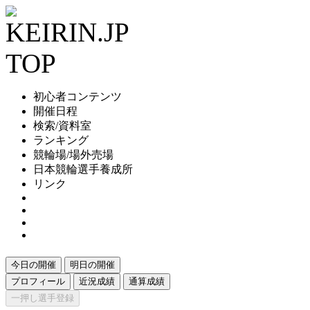
初心者コンテンツ
開催日程
検索/資料室
ランキング
競輪場/場外売場
日本競輪選手養成所
リンク
今日の開催
明日の開催
プロフィール
近況成績
通算成績
一押し選手登録