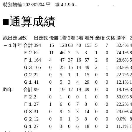
特別競輪
2023/05/04
平 塚
4.1.9.6
-
-
-
■通算成績
総出走回数
出走数
優勝
1着
2着
3着
着外
棄権
失格
勝率
～１昨年
合計
394
15
128
63
40
153
5
7
32.4%
Ｆ２
62
11
46
7
5
3
1
0
74.1%
Ｆ１
164
4
47
37
16
57
2
6
28.6%
Ｇ３
105
0
25
15
14
49
2
1
23.8%
Ｇ２
22
0
5
1
1
15
0
0
22.7%
Ｇ１
41
0
5
3
4
29
0
0
12.1%
昨年
合計
99
1
19
12
19
49
0
0
19.1%
Ｆ２
2
0
1
0
0
1
0
0
50.0%
Ｆ１
27
1
6
6
7
8
0
0
22.2%
Ｇ３
31
0
9
5
3
14
0
0
29.0%
Ｇ２
12
0
0
1
3
8
0
0
0.0%
Ｇ１
27
0
3
0
6
18
0
0
11.1%
1