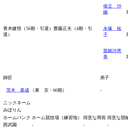
保立 沙
織
青木健悟（56期・引退）齋藤正夫（4期・引
永塚 祐
退）
子
當銘沙恵
美
師匠
弟子
茨木 基成
（東 京・60期）
-
ニックネーム
みぽりん
ホームバンク
ホーム競技場（練習地）
得意な周長
得意な競
西武園
-
-
-