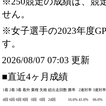
※250競走の成績は、
せん。
※女子選手の2023年度G
す。
2026/08/07 07:03 更新
■直近4ヶ月成績
1着
2着
3着
着外
棄権
失格
総出走回数
勝率
2連対率
3連対率
4回
6回
6回
8回
0回
0回
24回
16.6%
41.6%
66.6%