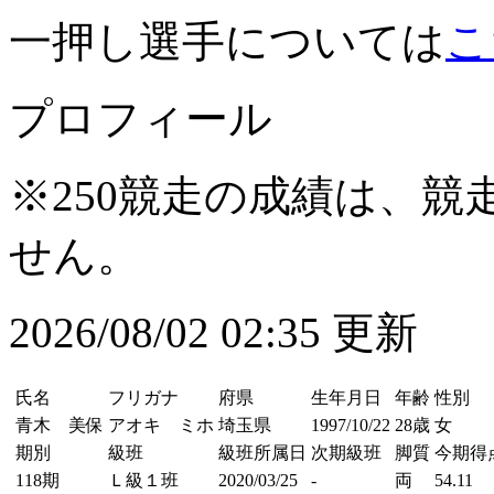
一押し選手については
こ
プロフィール
※250競走の成績は、
せん。
2026/08/02 02:35 更新
氏名
フリガナ
府県
生年月日
年齢
性別
青木 美保
アオキ ミホ
埼玉県
1997/10/22
28歳
女
期別
級班
級班所属日
次期級班
脚質
今期得
118期
Ｌ級１班
2020/03/25
-
両
54.11