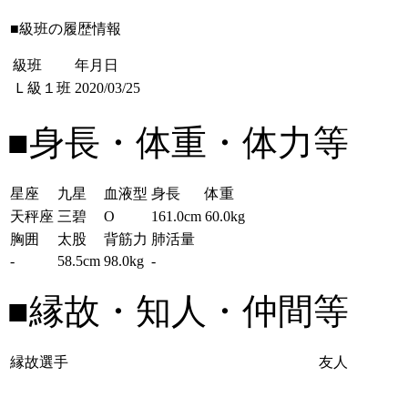
■級班の履歴情報
級班
年月日
Ｌ級１班
2020/03/25
■身長・体重・体力等
星座
九星
血液型
身長
体重
天秤座
三碧
O
161.0cm
60.0kg
胸囲
太股
背筋力
肺活量
-
58.5cm
98.0kg
-
■縁故・知人・仲間等
縁故選手
友人