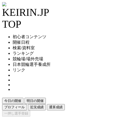
初心者コンテンツ
開催日程
検索/資料室
ランキング
競輪場/場外売場
日本競輪選手養成所
リンク
今日の開催
明日の開催
プロフィール
近況成績
通算成績
一押し選手登録