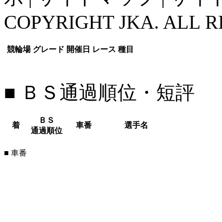
COPYRIGHT JKA. ALL R
競輪場
グレード
開催日
レース
種目
■ ＢＳ通過順位・短評
ＢＳ
着
車番
選手名
通過順位
■ 車番