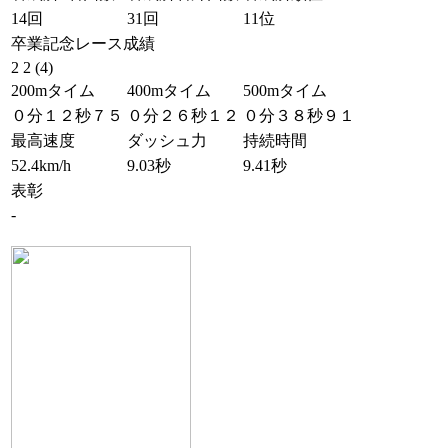
14回
31回
11位
卒業記念レース成績
2 2 (4)
200mタイム
400mタイム
500mタイム
０分１２秒７５
０分２６秒１２
０分３８秒９１
最高速度
ダッシュ力
持続時間
52.4km/h
9.03秒
9.41秒
表彰
-