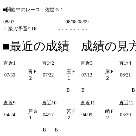
■開催中のレース
佐世Ｇ１
08/07
08/08
08/09
Ｌ級ガ予選/11R
-
-
-
-
-
-
-
-
■最近の成績 成績の見
直近1
直近2
直近3
直近4
青Ｆ
玉Ｆ
岸Ｆ
07/30
07/22
07/13
06/21
２
１
２
B
B
B
直近9
直近10
直近11
直近12
戸Ｇ
宮Ｆ
函Ｆ
04/24
04/17
04/09
03/29
１
２
２
B
B