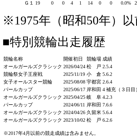
Ｇ１
19
0
0
4
1
14
0
0
0.0%
※1975年（昭和50年
■特別競輪出走履歴
競輪名称
開催初日
競輪場
成績
オールガールズクラシック
2026/04/24
松 戸
2.5.4
競輪祭女子王座戦
2025/11/19
小 倉
5.6.2
女子オールスター競輪
2025/08/08
宇都宮
2.6.4
パールカップ
2025/06/17
岸和田
4 補充（３日目
オールガールズクラシック
2025/04/25
岐 阜
4.2.3
パールカップ
2024/06/11
岸和田
7.6.6
オールガールズクラシック
2024/04/26
久留米
5.6.4
オールガールズクラシック
2023/10/02
松 戸
6.2.6
※2017年4月以前の競走成績は含みません。