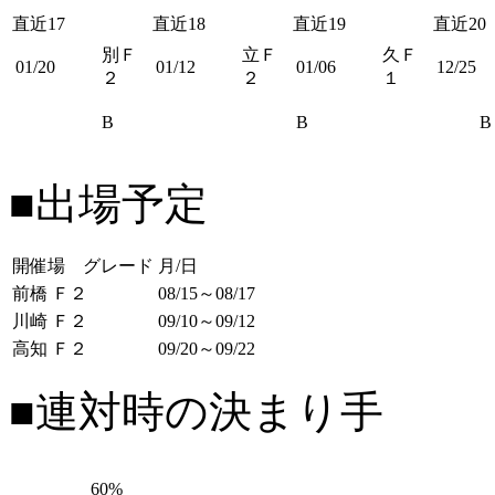
直近17
直近18
直近19
直近20
別Ｆ
立Ｆ
久Ｆ
01/20
01/12
01/06
12/25
２
２
１
B
B
B
■出場予定
開催場 グレード
月/日
前橋 Ｆ２
08/15～08/17
川崎 Ｆ２
09/10～09/12
高知 Ｆ２
09/20～09/22
■連対時の決まり手
60%