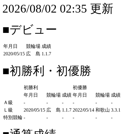
2026/08/02 02:35 更新
■デビュー
年月日
競輪場
成績
2020/05/15
広 島
1.1.7
■初勝利・初優勝
初勝利
初優勝
年月日
競輪場
成績
年月日
競輪場
成績
Ａ級
-
-
-
-
-
-
Ｌ級
2020/05/15
広 島
1.1.7
2022/05/14
和歌山
3.3.1
特別競輪
-
-
-
-
-
-