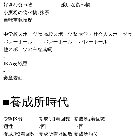
好きな食べ物
嫌いな食べ物
小麦粉の食べ物､抹茶
-
自転車競技歴
-
中学校スポーツ歴
高校スポーツ歴
大学・社会人スポーツ歴
バレーボール
バレーボール
バレーボール
他スポーツの主な成績
-
JKA表彰歴
-
褒章表彰
-
■養成所時代
受験区分
養成所1着回数
養成所2着回数
適性
7回
17回
養成所3着回数
養成所着外回数
養成所順位