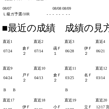
08/07
08/08
08/09
Ｌ級ガ予選/10R
-
-
-
-
-
-
-
-
■最近の成績 成績の見
直近1
直近2
直近3
直近4
倉Ｆ
函Ｆ
伊Ｆ
07/24
07/14
06/28
06/21
２
１
２
直近9
直近10
直近11
直近12
戸Ｆ
倉Ｆ
名Ｆ
04/24
04/13
03/25
03/14
２
２
２
B
B
B
直近17
直近18
直近19
直近20
伊Ｆ
小Ｆ
立Ｆ
12/17