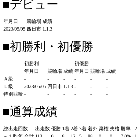
■デビュー
年月日
競輪場
成績
2023/05/05
四日市
1.1.3
■初勝利・初優勝
初勝利
初優勝
年月日
競輪場
成績
年月日
競輪場
成績
Ａ級
-
-
-
-
-
-
Ｌ級
2023/05/05
四日市
1.1.3
-
-
-
特別競輪
-
-
-
-
-
-
■通算成績
総出走回数
出走数
優勝
1着
2着
3着
着外
棄権
失格
勝率
～１昨年
合計
113
0
8
12
5
88
0
0
7.0%