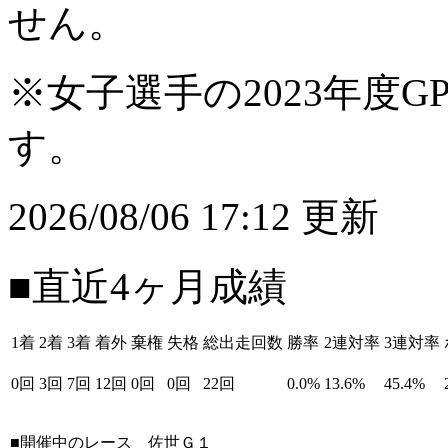
せん。
※女子選手の2023年度G
す。
2026/08/06 17:12 更新
■直近4ヶ月成績
1着
2着
3着
着外
棄権
失格
総出走回数
勝率
2連対率
3連対率
0回
3回
7回
12回
0回
0回
22回
0.0%
13.6%
45.4%
■開催中のレース
佐世Ｇ１