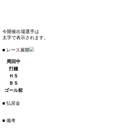
今開催出場選手は
太字で表示されます。
■ レース展開
周回中
打鐘
ＨＳ
ＢＳ
ゴール前
■ 払戻金
■ 備考