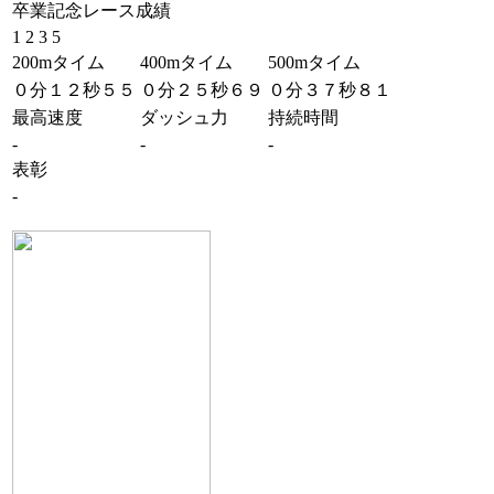
卒業記念レース成績
1 2 3 5
200mタイム
400mタイム
500mタイム
０分１２秒５５
０分２５秒６９
０分３７秒８１
最高速度
ダッシュ力
持続時間
-
-
-
表彰
-