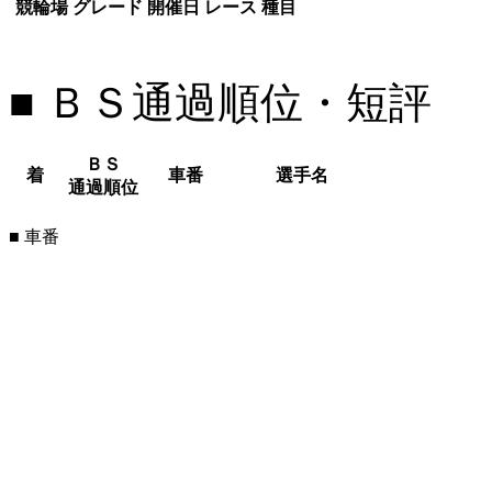
競輪場
グレード
開催日
レース
種目
■ ＢＳ通過順位・短評
ＢＳ
着
車番
選手名
通過順位
■ 車番