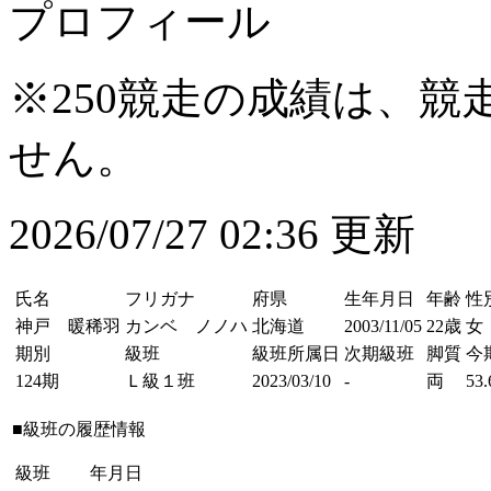
プロフィール
※250競走の成績は、
せん。
2026/07/27 02:36 更新
氏名
フリガナ
府県
生年月日
年齢
性
神戸 暖稀羽
カンベ ノノハ
北海道
2003/11/05
22歳
女
期別
級班
級班所属日
次期級班
脚質
今
124期
Ｌ級１班
2023/03/10
-
両
53.
■級班の履歴情報
級班
年月日