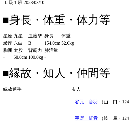
Ｌ級１班
2023/03/10
■身長・体重・体力等
星座
九星
血液型
身長
体重
蠍座
六白
B
154.0cm
52.0kg
胸囲
太股
背筋力
肺活量
-
58.0cm
100.0kg
-
■縁故・知人・仲間等
縁故選手
友人
谷元 音羽
（山 口・12
宇野 紅音
（岐 阜・12