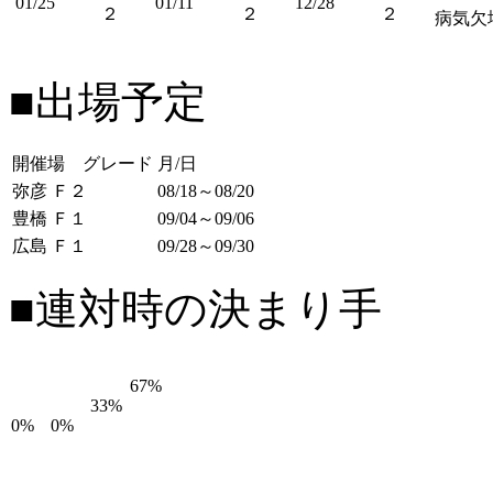
01/25
01/11
12/28
２
２
２
病気欠
■出場予定
開催場 グレード
月/日
弥彦 Ｆ２
08/18～08/20
豊橋 Ｆ１
09/04～09/06
広島 Ｆ１
09/28～09/30
■連対時の決まり手
67%
33%
0%
0%