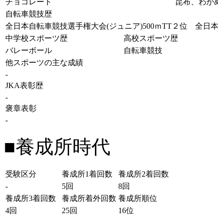
チョコレート
昆布、わか
自転車競技歴
全日本自転車競技選手権大会(ジュニア)500ｍTT２位 全日
中学校スポーツ歴
高校スポーツ歴
バレーボール
自転車競技
他スポーツの主な成績
-
JKA表彰歴
-
褒章表彰
-
■養成所時代
受験区分
養成所1着回数
養成所2着回数
-
5回
8回
養成所3着回数
養成所着外回数
養成所順位
4回
25回
16位