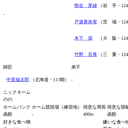
熊谷 芽緯
（岩 手・12
-
戸邉香奈実
（茨 城・12
木下 宙
（大 阪・12
竹野 百香
（三 重・12
師匠
弟子
中里福太郎
（北海道・113期）
-
ニックネーム
のの
ホームバンク
ホーム競技場（練習地）
得意な周長
得意な競
函館
-
400m
函館
好きな食べ物
嫌いな食べ