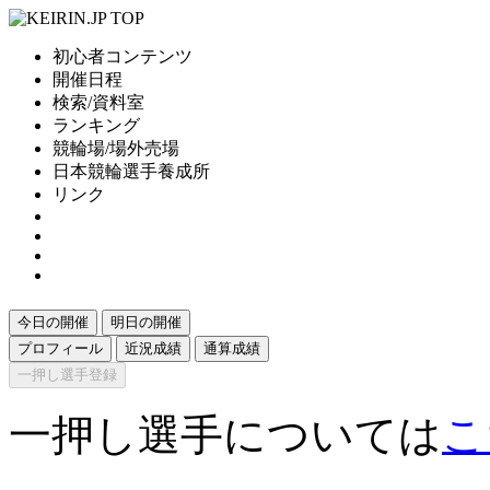
初心者コンテンツ
開催日程
検索/資料室
ランキング
競輪場/場外売場
日本競輪選手養成所
リンク
今日の開催
明日の開催
プロフィール
近況成績
通算成績
一押し選手登録
一押し選手については
こ