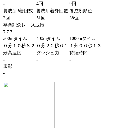
-
4回
9回
養成所3着回数
養成所着外回数
養成所順位
3回
51回
38位
卒業記念レース成績
7 7 7
200mタイム
400mタイム
1000mタイム
０分１０秒８２
０分２２秒６１
１分０６秒１３
最高速度
ダッシュ力
持続時間
-
-
-
表彰
-