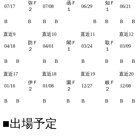
弥Ｆ
函Ｆ
知Ｆ
07/17
07/08
06/29
06/21
２
１
１
B
B
B
B
B
B
B
B
直近9
直近10
直近11
直近12
防Ｆ
閣Ｆ
取Ｆ
04/18
04/01
03/24
03/09
２
１
１
B
B
B
B
B
B
B
B
直近17
直近18
直近19
直近20
伊Ｆ
園Ｆ
岐Ｆ
01/16
01/08
12/27
12/08
２
２
２
B
B
B
B
B
B
B
B
■出場予定