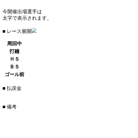
今開催出場選手は
太字で表示されます。
■ レース展開
周回中
打鐘
ＨＳ
ＢＳ
ゴール前
■ 払戻金
■ 備考