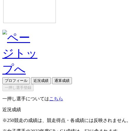
プロフィール
近況成績
通算成績
一押し選手登録
一押し選手については
こちら
近況成績
※250競走の成績は、競走得点・各成績には反映されません。