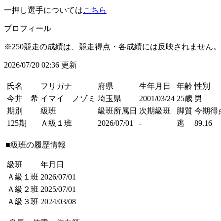
一押し選手については
こちら
プロフィール
※250競走の成績は、競走得点・各成績には反映されません。
2026/07/20 02:36 更新
氏名
フリガナ
府県
生年月日
年齢
性別
今井 希
イマイ ノゾミ
埼玉県
2001/03/24
25歳
男
期別
級班
級班所属日
次期級班
脚質
今期得
125期
Ａ級１班
2026/07/01
-
逃
89.16
■級班の履歴情報
級班
年月日
Ａ級１班
2026/07/01
Ａ級２班
2025/07/01
Ａ級３班
2024/03/08