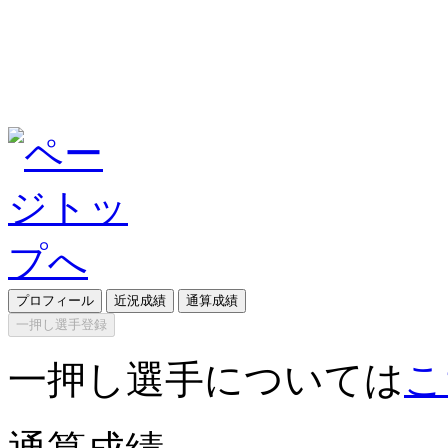
プロフィール
近況成績
通算成績
一押し選手登録
一押し選手については
こ