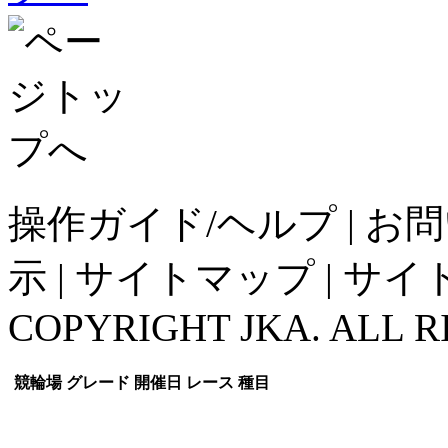
操作ガイド/ヘルプ
|
お問
示
|
サイトマップ
|
サイ
COPYRIGHT JKA. ALL R
競輪場
グレード
開催日
レース
種目