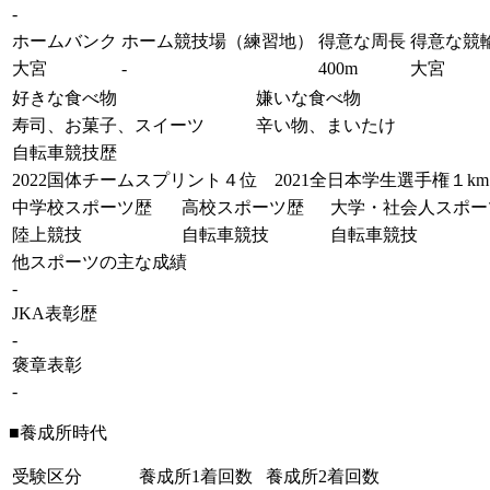
-
ホームバンク
ホーム競技場（練習地）
得意な周長
得意な競
大宮
-
400m
大宮
好きな食べ物
嫌いな食べ物
寿司、お菓子、スイーツ
辛い物、まいたけ
自転車競技歴
2022国体チームスプリント４位 2021全日本学生選手権１k
中学校スポーツ歴
高校スポーツ歴
大学・社会人スポー
陸上競技
自転車競技
自転車競技
他スポーツの主な成績
-
JKA表彰歴
-
褒章表彰
-
■養成所時代
受験区分
養成所1着回数
養成所2着回数