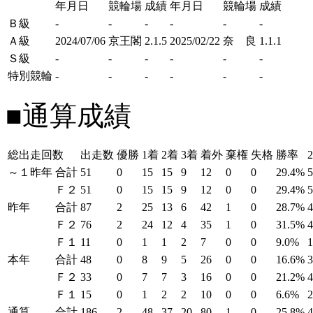
年月日
競輪場
成績
年月日
競輪場
成績
Ｂ級
-
-
-
-
-
-
Ａ級
2024/07/06
京王閣
2.1.5
2025/02/22
奈 良
1.1.1
Ｓ級
-
-
-
-
-
-
特別競輪
-
-
-
-
-
-
■通算成績
総出走回数
出走数
優勝
1着
2着
3着
着外
棄権
失格
勝率
～１昨年
合計
51
0
15
15
9
12
0
0
29.4%
Ｆ２
51
0
15
15
9
12
0
0
29.4%
昨年
合計
87
2
25
13
6
42
1
0
28.7%
Ｆ２
76
2
24
12
4
35
1
0
31.5%
Ｆ１
11
0
1
1
2
7
0
0
9.0%
本年
合計
48
0
8
9
5
26
0
0
16.6%
Ｆ２
33
0
7
7
3
16
0
0
21.2%
Ｆ１
15
0
1
2
2
10
0
0
6.6%
通算
合計
186
2
48
37
20
80
1
0
25.8%