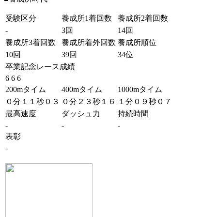
受験区分
養成所1着回数
養成所2着回数
-
3回
14回
養成所3着回数
養成所着外回数
養成所順位
10回
39回
34位
卒業記念レース成績
6 6 6
200mタイム
400mタイム
1000mタイム
０分１１秒０３
０分２３秒１６
１分０９秒０７
最高速度
ダッシュ力
持続時間
-
-
-
表彰
-