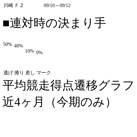
川崎 Ｆ２
09/10～09/12
■連対時の決まり手
50%
40%
10%
0%
逃げ
捲り
差し
マーク
平均競走得点遷移グラ
近4ヶ月（今期のみ）