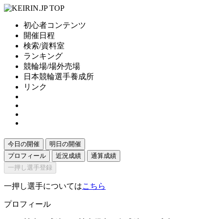
初心者コンテンツ
開催日程
検索/資料室
ランキング
競輪場/場外売場
日本競輪選手養成所
リンク
今日の開催
明日の開催
プロフィール
近況成績
通算成績
一押し選手登録
一押し選手については
こちら
プロフィール