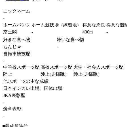
ニックネーム
-
ホームバンク
ホーム競技場（練習地）
得意な周長
得意な競
京王閣
-
400m
-
好きな食べ物
嫌いな食べ物
もんじゃ
-
自転車競技歴
-
中学校スポーツ歴
高校スポーツ歴
大学・社会人スポーツ歴
陸上
陸上(走幅跳）
陸上(走幅跳）
他スポーツの主な成績
日本インカレ出場、国体出場
JKA表彰歴
-
褒章表彰
-
■養成所時代