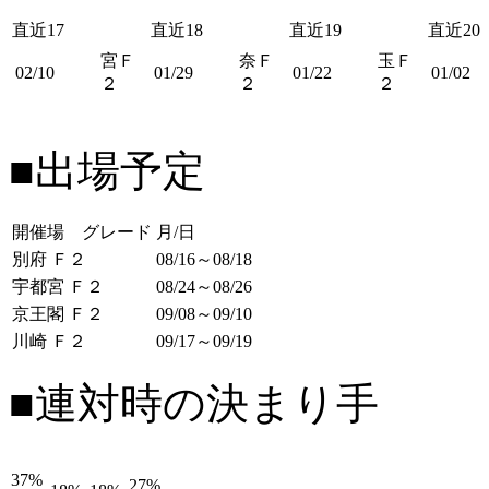
直近17
直近18
直近19
直近20
宮Ｆ
奈Ｆ
玉Ｆ
02/10
01/29
01/22
01/02
２
２
２
■出場予定
開催場 グレード
月/日
別府 Ｆ２
08/16～08/18
宇都宮 Ｆ２
08/24～08/26
京王閣 Ｆ２
09/08～09/10
川崎 Ｆ２
09/17～09/19
■連対時の決まり手
37%
27%