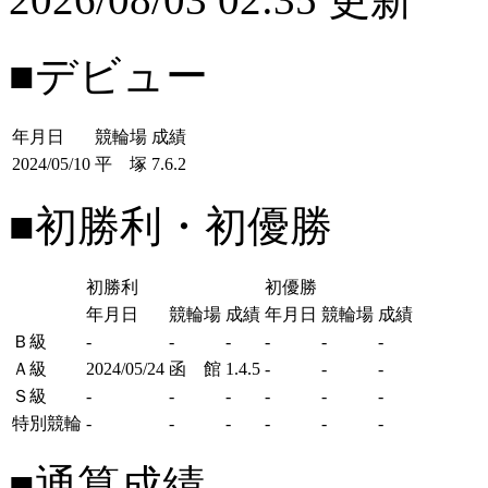
■デビュー
年月日
競輪場
成績
2024/05/10
平 塚
7.6.2
■初勝利・初優勝
初勝利
初優勝
年月日
競輪場
成績
年月日
競輪場
成績
Ｂ級
-
-
-
-
-
-
Ａ級
2024/05/24
函 館
1.4.5
-
-
-
Ｓ級
-
-
-
-
-
-
特別競輪
-
-
-
-
-
-
■通算成績