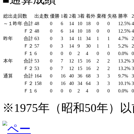
総出走回数
出走数
優勝
1着
2着
3着
着外
棄権
失格
勝率
～１昨年
合計
48
0
6
14
10
18
0
0
12.5%
Ｆ２
48
0
6
14
10
18
0
0
12.5%
昨年
合計
63
0
3
14
11
34
1
1
4.7%
Ｆ２
57
0
3
14
9
30
1
1
5.2%
Ｆ１
6
0
0
0
2
4
0
0
0.0%
本年
合計
53
0
7
12
15
16
2
2
13.2%
Ｆ２
53
0
7
12
15
16
2
2
13.2%
通算
合計
164
0
16
40
36
68
3
3
9.7%
Ｆ２
158
0
16
40
34
64
3
3
10.1%
Ｆ１
6
0
0
0
2
4
0
0
0.0%
※1975年（昭和50年