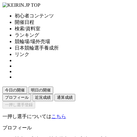
初心者コンテンツ
開催日程
検索/資料室
ランキング
競輪場/場外売場
日本競輪選手養成所
リンク
今日の開催
明日の開催
プロフィール
近況成績
通算成績
一押し選手登録
一押し選手については
こちら
プロフィール