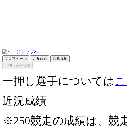
プロフィール
近況成績
通算成績
一押し選手登録
一押し選手については
こ
近況成績
※250競走の成績は、