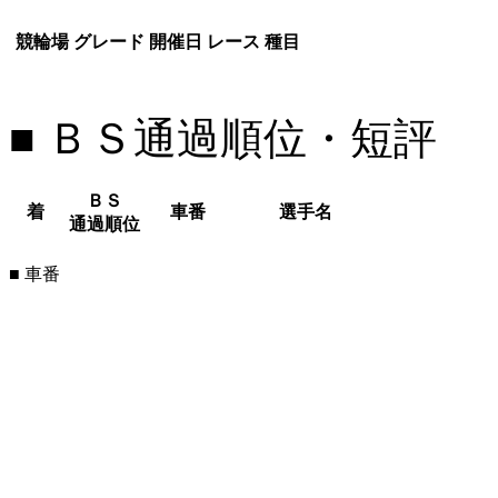
競輪場
グレード
開催日
レース
種目
■ ＢＳ通過順位・短評
ＢＳ
着
車番
選手名
通過順位
■ 車番