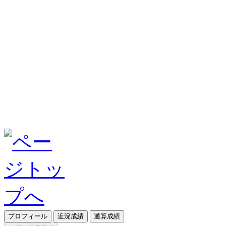
プロフィール
近況成績
通算成績