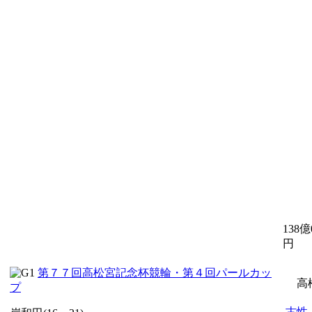
138億
円
第７７回高松宮記念杯競輪・第４回パールカッ
高
プ
古性