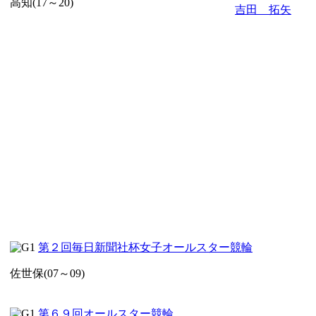
高知(17～20)
吉田 拓矢
第２回毎日新聞社杯女子オールスター競輪
佐世保(07～09)
第６９回オールスター競輪