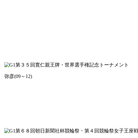
第３５回寛仁親王牌・世界選手権記念トーナメント
弥彦(09～12)
第６８回朝日新聞社杯競輪祭・第４回競輪祭女子王座