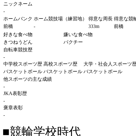
ニックネーム
-
ホームバンク
ホーム競技場（練習地）
得意な周長
得意な競
前橋
-
333m
前橋
好きな食べ物
嫌いな食べ物
きつねうどん
パクチー
自転車競技歴
-
中学校スポーツ歴
高校スポーツ歴
大学・社会人スポーツ
バスケットボール
バスケットボール
バスケットボール
他スポーツの主な成績
-
JKA表彰歴
-
褒章表彰
-
■競輪学校時代