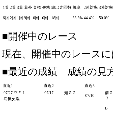
1着
2着
3着
着外
棄権
失格
総出走回数
勝率
2連対率
3連対率
6回
2回
1回
9回
0回
0回
18回
33.3%
44.4%
50.0%
■開催中のレース
現在、開催中のレースに
■最近の成績 成績の見
直近1
直近2
直近3
07/27
立Ｆ１
07/17
知Ｇ２
前Ｇ
07/10
３
病気欠場
B