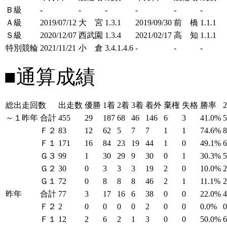
Ｂ級
-
-
-
-
-
-
Ａ級
2019/07/12
大 宮
1.3.1
2019/09/30
前 橋
1.1.1
Ｓ級
2020/12/07
西武園
1.3.4
2021/02/17
高 知
1.1.1
特別競輪
2021/11/21
小 倉
3.4.1.4.6
-
-
-
■通算成績
総出走回数
出走数
優勝
1着
2着
3着
着外
棄権
失格
勝率
～１昨年
合計
455
29
187
68
46
146
6
3
41.0%
Ｆ２
83
12
62
5
7
7
1
1
74.6%
Ｆ１
171
16
84
23
19
44
1
0
49.1%
Ｇ３
99
1
30
29
9
30
0
1
30.3%
Ｇ２
30
0
3
3
3
19
2
0
10.0%
Ｇ１
72
0
8
8
8
46
2
1
11.1%
昨年
合計
77
3
17
16
6
38
0
0
22.0%
Ｆ２
2
0
0
0
0
2
0
0
0.0%
Ｆ１
12
2
6
2
1
3
0
0
50.0%