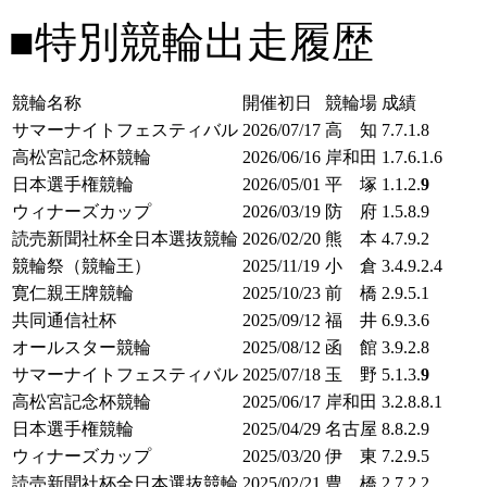
■特別競輪出走履歴
競輪名称
開催初日
競輪場
成績
サマーナイトフェスティバル
2026/07/17
高 知
7.7.1.8
高松宮記念杯競輪
2026/06/16
岸和田
1.7.6.1.6
日本選手権競輪
2026/05/01
平 塚
1.1.2.
9
ウィナーズカップ
2026/03/19
防 府
1.5.8.9
読売新聞社杯全日本選抜競輪
2026/02/20
熊 本
4.7.9.2
競輪祭（競輪王）
2025/11/19
小 倉
3.4.9.2.4
寛仁親王牌競輪
2025/10/23
前 橋
2.9.5.1
共同通信社杯
2025/09/12
福 井
6.9.3.6
オールスター競輪
2025/08/12
函 館
3.9.2.8
サマーナイトフェスティバル
2025/07/18
玉 野
5.1.3.
9
高松宮記念杯競輪
2025/06/17
岸和田
3.2.8.8.1
日本選手権競輪
2025/04/29
名古屋
8.8.2.9
ウィナーズカップ
2025/03/20
伊 東
7.2.9.5
読売新聞社杯全日本選抜競輪
2025/02/21
豊 橋
2.7.2.2