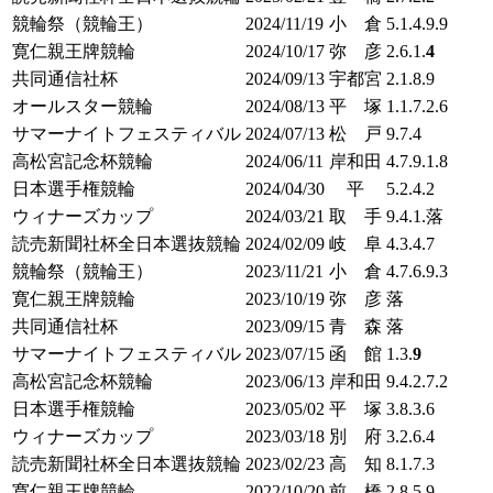
競輪祭（競輪王）
2024/11/19
小 倉
5.1.4.9.9
寛仁親王牌競輪
2024/10/17
弥 彦
2.6.1.
4
共同通信社杯
2024/09/13
宇都宮
2.1.8.9
オールスター競輪
2024/08/13
平 塚
1.1.7.2.6
サマーナイトフェスティバル
2024/07/13
松 戸
9.7.4
高松宮記念杯競輪
2024/06/11
岸和田
4.7.9.1.8
日本選手権競輪
2024/04/30
平
5.2.4.2
ウィナーズカップ
2024/03/21
取 手
9.4.1.落
読売新聞社杯全日本選抜競輪
2024/02/09
岐 阜
4.3.4.7
競輪祭（競輪王）
2023/11/21
小 倉
4.7.6.9.3
寛仁親王牌競輪
2023/10/19
弥 彦
落
共同通信社杯
2023/09/15
青 森
落
サマーナイトフェスティバル
2023/07/15
函 館
1.3.
9
高松宮記念杯競輪
2023/06/13
岸和田
9.4.2.7.2
日本選手権競輪
2023/05/02
平 塚
3.8.3.6
ウィナーズカップ
2023/03/18
別 府
3.2.6.4
読売新聞社杯全日本選抜競輪
2023/02/23
高 知
8.1.7.3
寛仁親王牌競輪
2022/10/20
前 橋
2.8.5.9