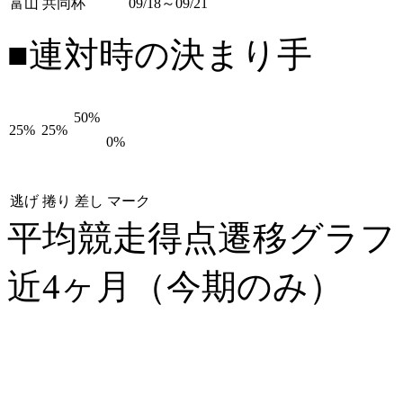
富山 共同杯
09/18～09/21
■連対時の決まり手
50%
25%
25%
0%
逃げ
捲り
差し
マーク
平均競走得点遷移グラ
近4ヶ月（今期のみ）