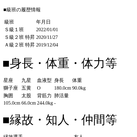
■級班の履歴情報
級班
年月日
Ｓ級１班
2022/01/01
Ｓ級２班
特昇
2020/11/27
Ａ級２班
特昇
2019/12/04
■身長・体重・体力等
星座
九星
血液型
身長
体重
獅子座
五黄
O
180.0cm
90.0kg
胸囲
太股
背筋力
肺活量
105.0cm
66.0cm
244.0kg
-
■縁故・知人・仲間等
縁故選手
友人