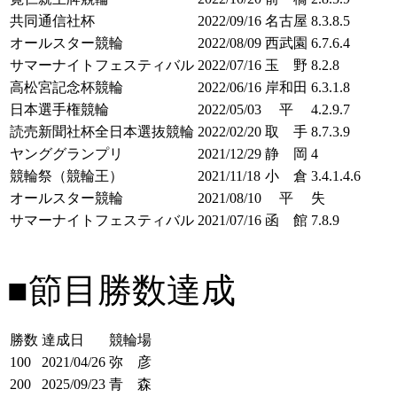
共同通信社杯
2022/09/16
名古屋
8.3.8.5
オールスター競輪
2022/08/09
西武園
6.7.6.4
サマーナイトフェスティバル
2022/07/16
玉 野
8.2.8
高松宮記念杯競輪
2022/06/16
岸和田
6.3.1.8
日本選手権競輪
2022/05/03
平
4.2.9.7
読売新聞社杯全日本選抜競輪
2022/02/20
取 手
8.7.3.9
ヤンググランプリ
2021/12/29
静 岡
4
競輪祭（競輪王）
2021/11/18
小 倉
3.4.1.4.6
オールスター競輪
2021/08/10
平
失
サマーナイトフェスティバル
2021/07/16
函 館
7.8.9
■節目勝数達成
勝数
達成日
競輪場
100
2021/04/26
弥 彦
200
2025/09/23
青 森