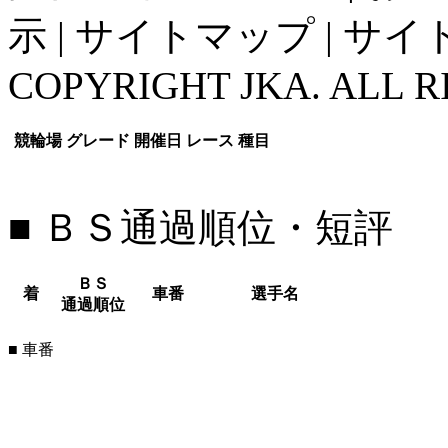
示
|
サイトマップ
|
サイ
COPYRIGHT JKA. ALL R
競輪場
グレード
開催日
レース
種目
■ ＢＳ通過順位・短評
ＢＳ
着
車番
選手名
通過順位
■ 車番