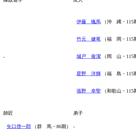
伊藤 颯馬
（沖 縄・115
竹元 健竜
（福 岡・115
城戸 俊潔
（岡 山・115
-
星野 洋輝
（福 島・115
張野 幸聖
（和歌山・115
師匠
弟子
矢口啓一郎
（群 馬・86期）
-