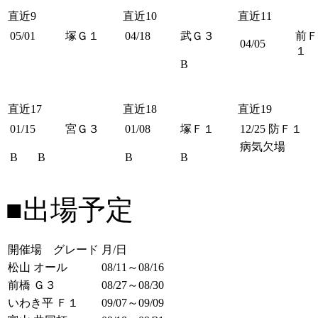
直近9
直近10
直近11
05/01
塚Ｇ１
04/18
武Ｇ３
前Ｆ
04/05
１
B
直近17
直近18
直近19
01/15
宮Ｇ３
01/08
塚Ｆ１
12/25
防Ｆ１
病気欠場
B
B
B
B
■出場予定
開催場 グレード
月/日
松山 オール
08/11～08/16
前橋 Ｇ３
08/27～08/30
いわき平 Ｆ１
09/07～09/09