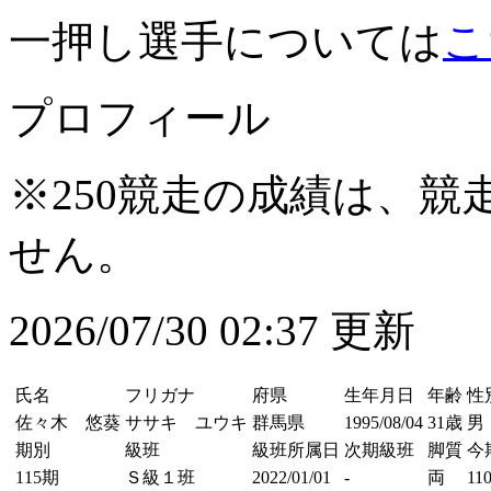
一押し選手については
こ
プロフィール
※250競走の成績は、
せん。
2026/07/30 02:37 更新
氏名
フリガナ
府県
生年月日
年齢
性
佐々木 悠葵
ササキ ユウキ
群馬県
1995/08/04
31歳
男
期別
級班
級班所属日
次期級班
脚質
今
115期
Ｓ級１班
2022/01/01
-
両
110