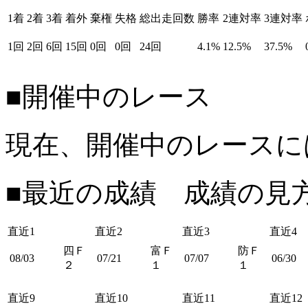
1着
2着
3着
着外
棄権
失格
総出走回数
勝率
2連対率
3連対率
1回
2回
6回
15回
0回
0回
24回
4.1%
12.5%
37.5%
■開催中のレース
現在、開催中のレースに
■最近の成績 成績の見
直近1
直近2
直近3
直近4
四Ｆ
富Ｆ
防Ｆ
08/03
07/21
07/07
06/30
２
１
１
直近9
直近10
直近11
直近12