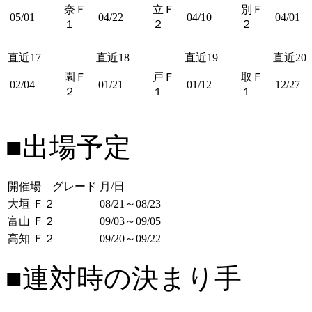
奈Ｆ
立Ｆ
別Ｆ
05/01
04/22
04/10
04/01
１
２
２
直近17
直近18
直近19
直近20
園Ｆ
戸Ｆ
取Ｆ
02/04
01/21
01/12
12/27
２
１
１
■出場予定
開催場 グレード
月/日
大垣 Ｆ２
08/21～08/23
富山 Ｆ２
09/03～09/05
高知 Ｆ２
09/20～09/22
■連対時の決まり手