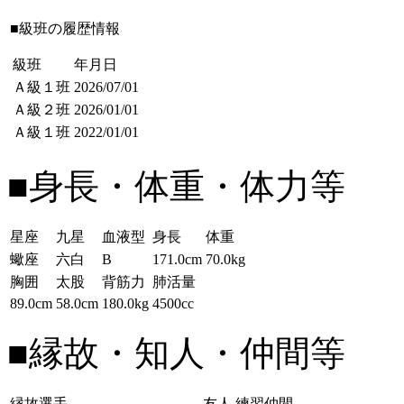
■級班の履歴情報
級班
年月日
Ａ級１班
2026/07/01
Ａ級２班
2026/01/01
Ａ級１班
2022/01/01
■身長・体重・体力等
星座
九星
血液型
身長
体重
蠍座
六白
B
171.0cm
70.0kg
胸囲
太股
背筋力
肺活量
89.0cm
58.0cm
180.0kg
4500cc
■縁故・知人・仲間等
縁故選手
友人
練習仲間