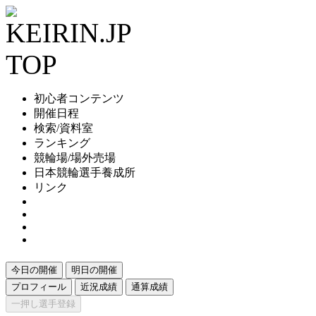
初心者コンテンツ
開催日程
検索/資料室
ランキング
競輪場/場外売場
日本競輪選手養成所
リンク
今日の開催
明日の開催
プロフィール
近況成績
通算成績
一押し選手登録