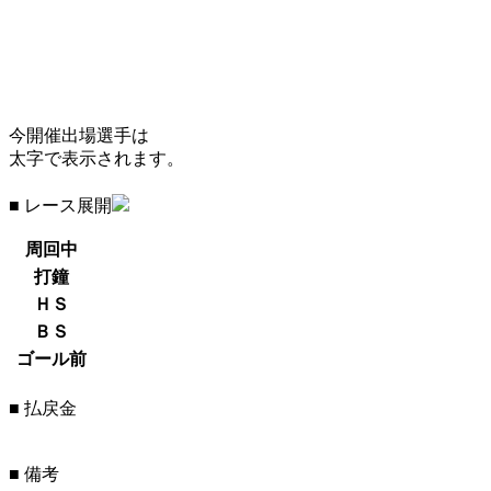
今開催出場選手は
太字で表示されます。
■ レース展開
周回中
打鐘
ＨＳ
ＢＳ
ゴール前
■ 払戻金
■ 備考