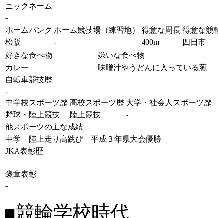
ニックネーム
-
ホームバンク
ホーム競技場（練習地）
得意な周長
得意な競
松阪
-
400m
四日市
好きな食べ物
嫌いな食べ物
カレー
味噌汁やうどんに入っている葱
自転車競技歴
-
中学校スポーツ歴
高校スポーツ歴
大学・社会人スポーツ歴
野球・陸上競技
陸上競技
-
他スポーツの主な成績
中学 陸上走り高跳び 平成３年県大会優勝
JKA表彰歴
-
褒章表彰
-
■競輪学校時代