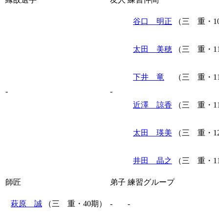
谷口 明正
（三 重・1
太田 美穂
（三 重・1
下井 竜
（三 重・1
-
-
近澤 諒香
（三 重・1
太田 瑛美
（三 重・1
井田 晶之
（三 重・1
師匠
弟子
練習グループ
萩原 誠
（三 重・40期）
-
-