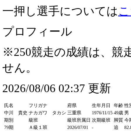
一押し選手については
こ
プロフィール
※250競走の成績は、
せん。
2026/08/06 02:37 更新
氏名
フリガナ
府県
生年月日
年齢
性
中川 貴史
ナカガワ タカシ
三重県
1976/11/15
49歳
男
期別
級班
級班所属日
次期級班
脚質
今
79期
Ａ級１班
2026/07/01
-
追
82.