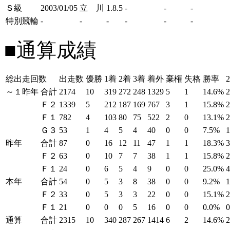
Ｓ級
2003/01/05
立 川
1.8.5
-
-
-
特別競輪
-
-
-
-
-
-
■通算成績
総出走回数
出走数
優勝
1着
2着
3着
着外
棄権
失格
勝率
～１昨年
合計
2174
10
319
272
248
1329
5
1
14.6%
Ｆ２
1339
5
212
187
169
767
3
1
15.8%
Ｆ１
782
4
103
80
75
522
2
0
13.1%
Ｇ３
53
1
4
5
4
40
0
0
7.5%
昨年
合計
87
0
16
12
11
47
1
1
18.3%
Ｆ２
63
0
10
7
7
38
1
1
15.8%
Ｆ１
24
0
6
5
4
9
0
0
25.0%
本年
合計
54
0
5
3
8
38
0
0
9.2%
Ｆ２
33
0
5
3
3
22
0
0
15.1%
Ｆ１
21
0
0
0
5
16
0
0
0.0%
通算
合計
2315
10
340
287
267
1414
6
2
14.6%