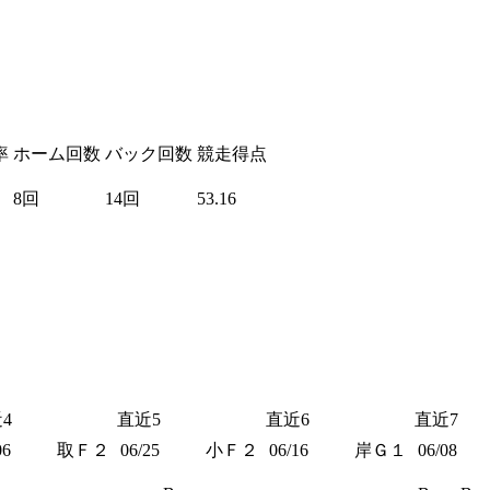
率
ホーム回数
バック回数
競走得点
8回
14回
53.16
4
直近5
直近6
直近7
06
取Ｆ２
06/25
小Ｆ２
06/16
岸Ｇ１
06/08