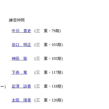
練習仲間
中川 貴史
（三 重・79期）
谷口 明正
（三 重・103期）
神田 龍
（三 重・105期）
）
下井 竜
（三 重・117期）
）
近澤 諒香
（三 重・118期）
サー）
太田 瑛美
（三 重・120期）