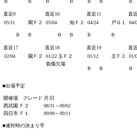
B
B
B
B
B
B
B
直近9
直近10
直近11
直近
05/11
閣Ｆ２
05/04
知Ｆ２
04/24
戸Ｇ１
04/
B
B
B
B
B
B
直近17
直近18
直近19
直近
02/04
園Ｆ２
01/22
玉Ｆ２
01/12
立Ｆ２
01/
負傷欠場
B
B
B
■出場予定
開催場 グレード
月/日
西武園 Ｆ２
08/31～09/02
四日市 Ｆ１
09/09～09/11
■連対時の決まり手