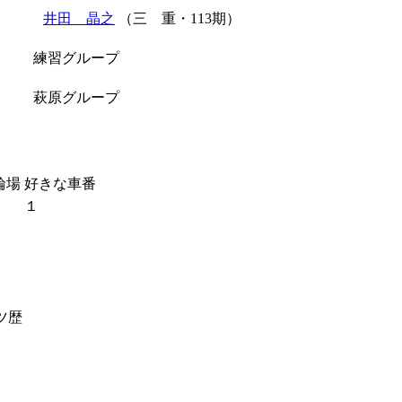
井田 晶之
（三 重・113期）
練習グループ
萩原グループ
輪場
好きな車番
１
ツ歴