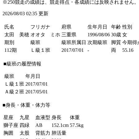
※250競走の成績は、競走得点・各成績には反映されません。
2026/08/03 02:35 更新
氏名
フリガナ
府県
生年月日
年齢
性別
太田 美穂
オオタ ミホ
三重県
1996/08/06
30歳
女
期別
級班
級班所属日
次期級班
脚質
今期得
112期
Ｌ級１班
2017/07/01
-
両
55.16
■級班の履歴情報
級班
年月日
Ｌ級１班
2017/07/01
Ａ級２班
2017/05/01
■身長・体重・体力等
星座
九星
血液型
身長
体重
獅子座
四緑
AB
152.1cm
57.5kg
胸囲
太股
背筋力
肺活量