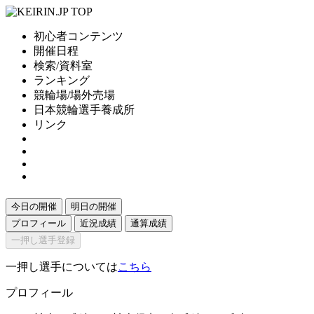
初心者コンテンツ
開催日程
検索/資料室
ランキング
競輪場/場外売場
日本競輪選手養成所
リンク
今日の開催
明日の開催
プロフィール
近況成績
通算成績
一押し選手登録
一押し選手については
こちら
プロフィール