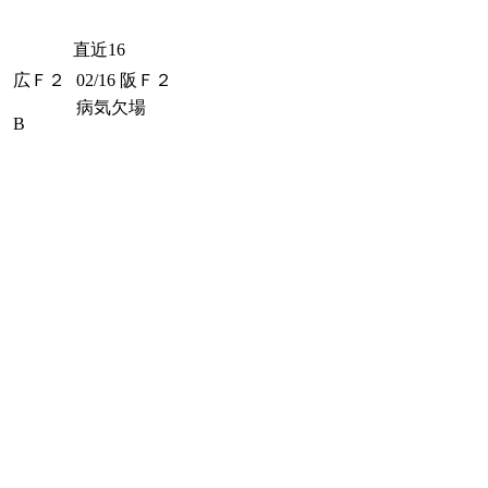
直近16
広Ｆ２
02/16
阪Ｆ２
病気欠場
B