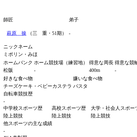
師匠
弟子
萩原 操
（三 重・51期）
-
ニックネーム
ミポリン・みほ
ホームバンク
ホーム競技場（練習地）
得意な周長
得意な競
松阪
-
400m
-
好きな食べ物
嫌いな食べ物
チーズケーキ・ベビーカステラ
パスタ
自転車競技歴
-
中学校スポーツ歴
高校スポーツ歴
大学・社会人スポー
陸上競技
陸上競技
陸上競技
他スポーツの主な成績
-