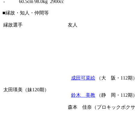
-
60.5cm
98.0kg
2900cc
■縁故・知人・仲間等
縁故選手
友人
成田可菜絵
（大 阪・112期
太田瑛美（妹120期）
鈴木 美教
（静 岡・112期
森本 佳奈（プロキックボク