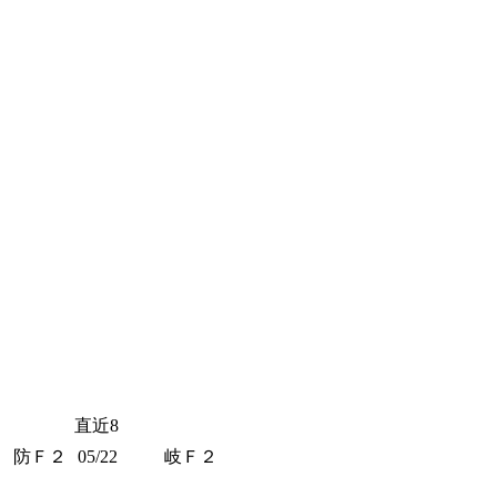
直近8
防Ｆ２
05/22
岐Ｆ２