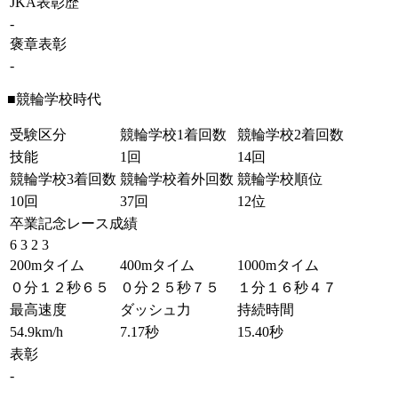
JKA表彰歴
-
褒章表彰
-
■競輪学校時代
受験区分
競輪学校1着回数
競輪学校2着回数
技能
1回
14回
競輪学校3着回数
競輪学校着外回数
競輪学校順位
10回
37回
12位
卒業記念レース成績
6 3 2 3
200mタイム
400mタイム
1000mタイム
０分１２秒６５
０分２５秒７５
１分１６秒４７
最高速度
ダッシュ力
持続時間
54.9km/h
7.17秒
15.40秒
表彰
-