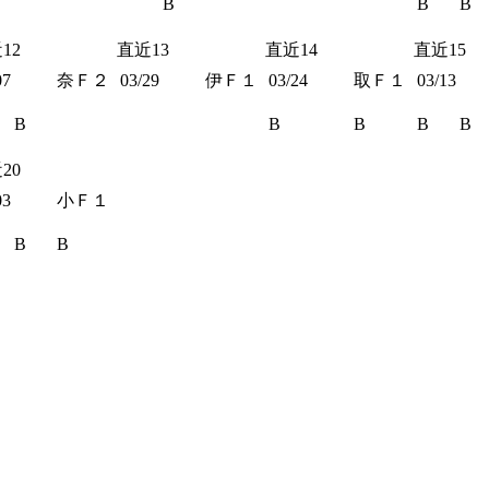
B
B
B
12
直近13
直近14
直近15
07
奈Ｆ２
03/29
伊Ｆ１
03/24
取Ｆ１
03/13
B
B
B
B
B
20
03
小Ｆ１
B
B