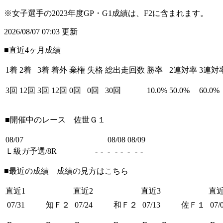
※女子選手の2023年度GP・G1成績は、F2に含まれます。
2026/08/07 07:03 更新
■直近4ヶ月成績
1着
2着
3着
着外
棄権
失格
総出走回数
勝率
2連対率
3連対
3回
12回
3回
12回
0回
0回
30回
10.0%
50.0%
60.0%
■開催中のレース
佐世Ｇ１
08/07
08/08
08/09
Ｌ級ガ予選/8R
-
-
-
-
-
-
-
-
■最近の成績 成績の見方は
こちら
直近1
直近2
直近3
直近
07/31
知Ｆ２
07/24
和Ｆ２
07/13
佐Ｆ１
07/