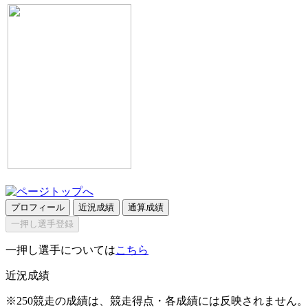
プロフィール
近況成績
通算成績
一押し選手登録
一押し選手については
こちら
近況成績
※250競走の成績は、競走得点・各成績には反映されません。