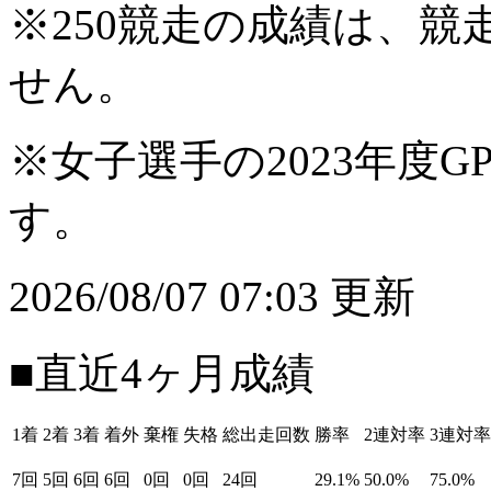
※250競走の成績は、
せん。
※女子選手の2023年度G
す。
2026/08/07 07:03 更新
■直近4ヶ月成績
1着
2着
3着
着外
棄権
失格
総出走回数
勝率
2連対率
3連対率
7回
5回
6回
6回
0回
0回
24回
29.1%
50.0%
75.0%