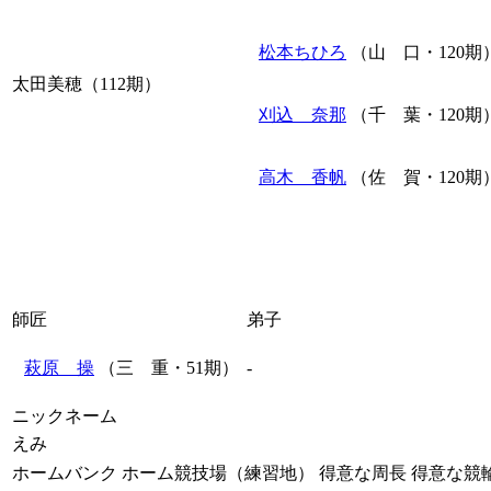
松本ちひろ
（山 口・120期
太田美穂（112期）
刈込 奈那
（千 葉・120期
高木 香帆
（佐 賀・120期
師匠
弟子
萩原 操
（三 重・51期）
-
ニックネーム
えみ
ホームバンク
ホーム競技場（練習地）
得意な周長
得意な競