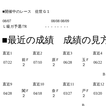
■開催中のレース
佐世Ｇ１
08/07
08/08
08/09
Ｌ級ガ予選/7R
-
-
-
-
-
-
-
-
■最近の成績 成績の見
直近1
直近2
直近3
直近4
前Ｆ
原Ｆ
玉Ｆ
07/22
07/10
06/28
06/22
２
２
２
B
直近9
直近10
直近11
直近12
閣Ｆ
奈Ｆ
戸Ｆ
04/28
04/18
03/27
03/20
２
２
２
B