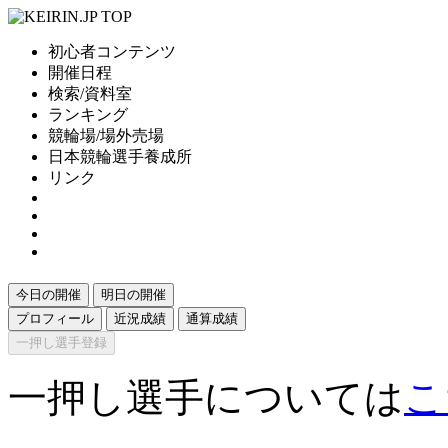
初心者コンテンツ
開催日程
検索/資料室
ランキング
競輪場/場外売場
日本競輪選手養成所
リンク
今日の開催
明日の開催
プロフィール
近況成績
通算成績
一押し選手登録
一押し選手については
こ