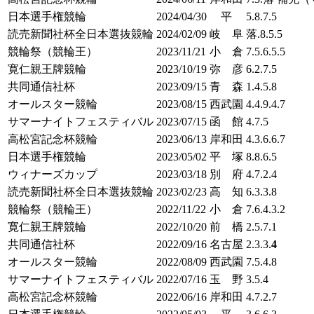
日本選手権競輪
2024/04/30
平
5.8.7.5
読売新聞社杯全日本選抜競輪
2024/02/09
岐 阜
落.8.5.5
競輪祭（競輪王）
2023/11/21
小 倉
7.5.6.5.5
寛仁親王牌競輪
2023/10/19
弥 彦
6.2.7.5
共同通信社杯
2023/09/15
青 森
1.4.5.8
オールスター競輪
2023/08/15
西武園
4.4.9.4.7
サマーナイトフェスティバル
2023/07/15
函 館
4.7.5
高松宮記念杯競輪
2023/06/13
岸和田
4.3.6.6.7
日本選手権競輪
2023/05/02
平 塚
8.8.6.5
ウィナーズカップ
2023/03/18
別 府
4.7.2.4
読売新聞社杯全日本選抜競輪
2023/02/23
高 知
6.3.3.8
競輪祭（競輪王）
2022/11/22
小 倉
7.6.4.3.2
寛仁親王牌競輪
2022/10/20
前 橋
2.5.7.1
共同通信社杯
2022/09/16
名古屋
2.3.3.
4
オールスター競輪
2022/08/09
西武園
7.5.4.8
サマーナイトフェスティバル
2022/07/16
玉 野
3.5.4
高松宮記念杯競輪
2022/06/16
岸和田
4.7.2.7