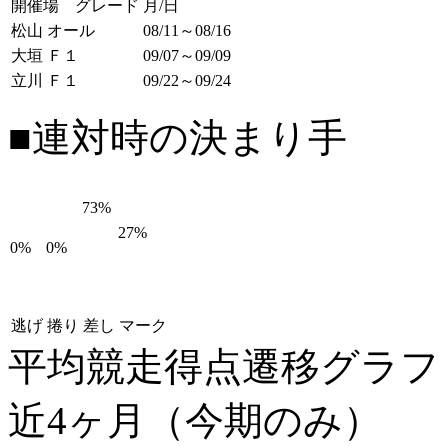
開催場 グレード
月/日
松山 オール
08/11～08/16
大垣 Ｆ１
09/07～09/09
立川 Ｆ１
09/22～09/24
■連対時の決まり手
73%
27%
0%
0%
逃げ
捲り
差し
マーク
平均競走得点遷移グラ
近4ヶ月（今期のみ）