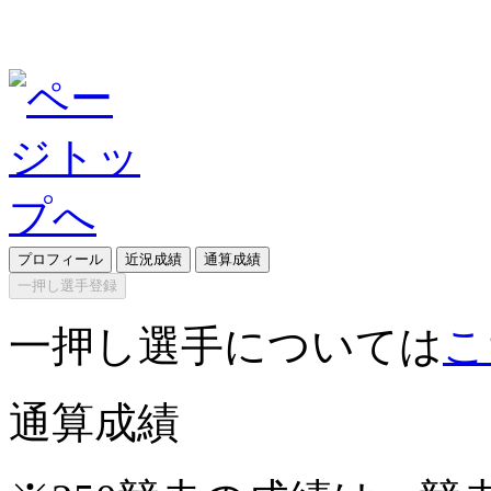
プロフィール
近況成績
通算成績
一押し選手登録
一押し選手については
こ
通算成績