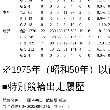
Ｇ３
14
0
1
0
1
10
2
0
7.1%
Ｇ２
4
0
0
0
0
4
0
0
0.0%
本年
合計
61
0
5
5
11
37
2
1
8.1%
Ｆ１
43
0
3
3
8
27
2
0
6.9%
Ｇ３
18
0
2
2
3
10
0
1
11.1%
通算
合計
1320
22
239
180
195
683
19
6
18.1%
Ｆ２
345
15
128
55
38
117
5
2
37.1%
Ｆ１
759
7
98
103
126
421
10
3
12.9%
Ｇ３
212
0
13
22
31
141
4
1
6.1%
Ｇ２
4
0
0
0
0
4
0
0
0.0%
※1975年（昭和50年
■特別競輪出走履歴
競輪名称
開催初日
競輪場
成績
共同通信社杯
2025/09/12
福 井
9.8.4.7