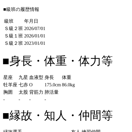
■級班の履歴情報
級班
年月日
Ｓ級２班
2026/07/01
Ｓ級１班
2026/01/01
Ｓ級２班
2023/01/01
■身長・体重・体力等
星座
九星
血液型
身長
体重
牡羊座
七赤
O
175.0cm
86.0kg
胸囲
太股
背筋力
肺活量
-
-
-
-
■縁故・知人・仲間等
縁故選手
友人
練習仲間