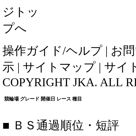
操作ガイド/ヘルプ
|
お問
示
|
サイトマップ
|
サイ
COPYRIGHT JKA. ALL R
競輪場
グレード
開催日
レース
種目
■ ＢＳ通過順位・短評