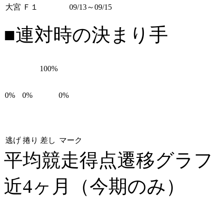
大宮 Ｆ１
09/13～09/15
■連対時の決まり手
100%
0%
0%
0%
逃げ
捲り
差し
マーク
平均競走得点遷移グラ
近4ヶ月（今期のみ）