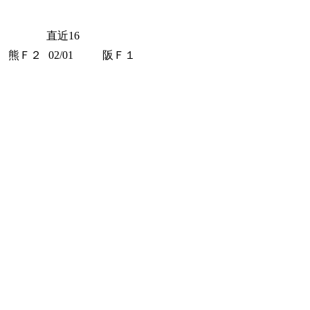
直近16
熊Ｆ２
02/01
阪Ｆ１