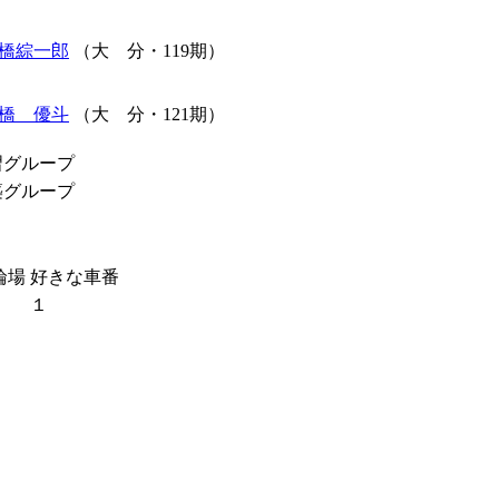
橋綜一郎
（大 分・119期）
橋 優斗
（大 分・121期）
習グループ
築グループ
輪場
好きな車番
１