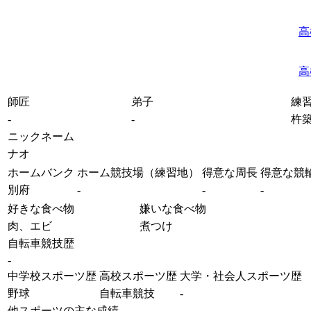
高
高
師匠
弟子
練
-
-
杵
ニックネーム
ナオ
ホームバンク
ホーム競技場（練習地）
得意な周長
得意な競
別府
-
-
-
好きな食べ物
嫌いな食べ物
肉、エビ
煮つけ
自転車競技歴
-
中学校スポーツ歴
高校スポーツ歴
大学・社会人スポーツ歴
野球
自転車競技
-
他スポーツの主な成績