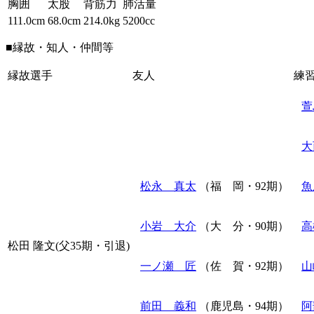
胸囲
太股
背筋力
肺活量
111.0cm
68.0cm
214.0kg
5200cc
■縁故・知人・仲間等
縁故選手
友人
練
萱
大
松永 真太
（福 岡・92期）
魚
小岩 大介
（大 分・90期）
高
松田 隆文(父35期・引退)
一ノ瀬 匠
（佐 賀・92期）
山
前田 義和
（鹿児島・94期）
阿