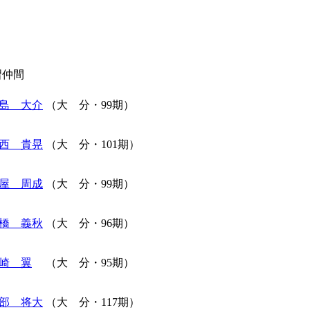
習仲間
島 大介
（大 分・99期）
西 貴晃
（大 分・101期）
屋 周成
（大 分・99期）
橋 義秋
（大 分・96期）
崎 翼
（大 分・95期）
部 将大
（大 分・117期）