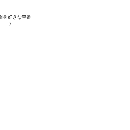
輪場
好きな車番
７