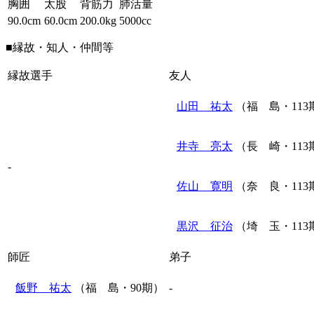
胸囲
太股
背筋力
肺活量
90.0cm
60.0cm
200.0kg
5000cc
■縁故・知人・仲間等
縁故選手
友人
山田 祐太
（福 島・113
井寺 亮太
（長 崎・113
-
佐山 寛明
（奈 良・113
黒沢 征治
（埼 玉・113
師匠
弟子
飯野 祐太
（福 島・90期）
-