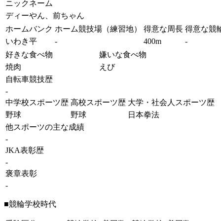
ニックネーム
ディーやん、前ちゃん
ホームバンク
ホーム競技場（練習地）
得意な周長
得意な競
いわき平
-
400m
-
好きな食べ物
嫌いな食べ物
焼肉
えび
自転車競技歴
-
中学校スポーツ歴
高校スポーツ歴
大学・社会人スポーツ歴
野球
野球
日本拳法
他スポーツの主な成績
-
JKA表彰歴
-
褒章表彰
-
■競輪学校時代