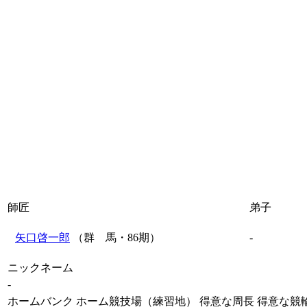
師匠
弟子
矢口啓一郎
（群 馬・86期）
-
ニックネーム
-
ホームバンク
ホーム競技場（練習地）
得意な周長
得意な競