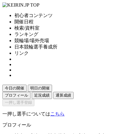
初心者コンテンツ
開催日程
検索/資料室
ランキング
競輪場/場外売場
日本競輪選手養成所
リンク
今日の開催
明日の開催
プロフィール
近況成績
通算成績
一押し選手登録
一押し選手については
こちら
プロフィール