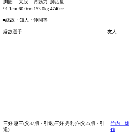
胸囲
太股
背筋力
肺活量
91.1cm
60.0cm
153.0kg
4740cc
■縁故・知人・仲間等
縁故選手
友人
三好 恵三(父37期・引退)三好 秀利(伯父25期・引
竹内 雄
退)
作