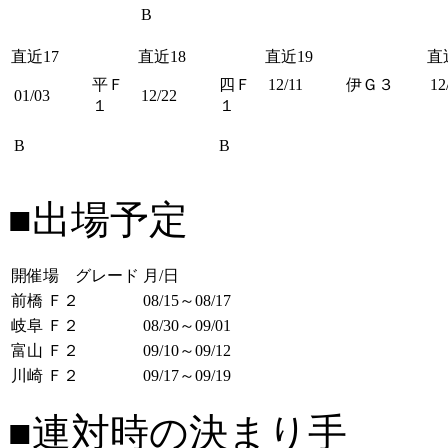
B
直近17
直近18
直近19
直
平Ｆ
四Ｆ
12/11
伊Ｇ３
12
01/03
12/22
１
１
B
B
■出場予定
開催場 グレード
月/日
前橋 Ｆ２
08/15～08/17
岐阜 Ｆ２
08/30～09/01
富山 Ｆ２
09/10～09/12
川崎 Ｆ２
09/17～09/19
■連対時の決まり手