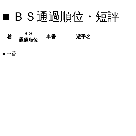
■ ＢＳ通過順位・短評
ＢＳ
着
車番
選手名
通過順位
■ 車番