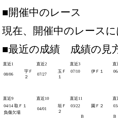
■開催中のレース
現在、開催中のレースに
■最近の成績 成績の見
直近1
直近2
直近3
直
宇Ｆ
玉Ｆ
07/10
伊Ｆ１
06
08/06
07/27
２
１
直近9
直近10
直近11
直
04/14
取Ｆ１
垣Ｆ
03/22
園Ｆ２
03
04/01
２
負傷欠場
B
B