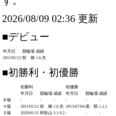
す。
2026/08/09 02:36 更新
■デビュー
年月日
競輪場
成績
2011/01/12
前 橋
1.6.失
■初勝利・初優勝
初勝利
初優勝
年月日
競輪場
成績
年月日
競輪場
成績
Ｂ級
-
-
-
-
-
-
Ａ級
2011/01/12
前 橋
1.6.失
2013/07/04
函 館
1.2.1
Ｓ級
2020/01/11
和歌山
5.1.9.2
-
-
-