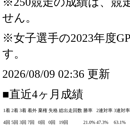
※250競走の成績は、
せん。
※女子選手の2023年度G
す。
2026/08/09 02:36 更新
■直近4ヶ月成績
1着
2着
3着
着外
棄権
失格
総出走回数
勝率
2連対率
3連対率
4回
5回
3回
7回
0回
0回
19回
21.0%
47.3%
63.1%