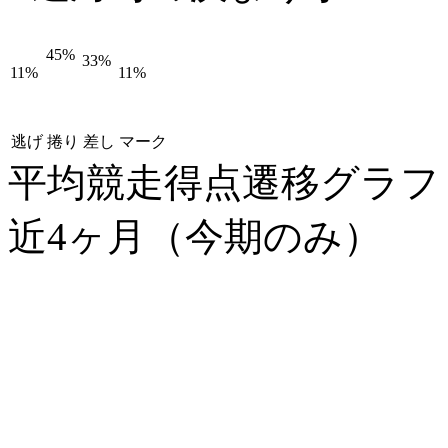
45%
33%
11%
11%
逃げ
捲り
差し
マーク
平均競走得点遷移グラ
近4ヶ月（今期のみ）