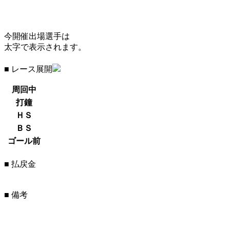
今開催出場選手は
太字で表示されます。
■ レース展開
周回中
打鐘
ＨＳ
ＢＳ
ゴール前
■ 払戻金
■ 備考