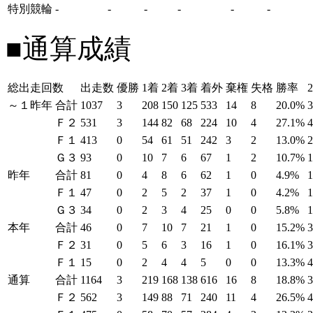
特別競輪
-
-
-
-
-
-
■通算成績
総出走回数
出走数
優勝
1着
2着
3着
着外
棄権
失格
勝率
～１昨年
合計
1037
3
208
150
125
533
14
8
20.0%
Ｆ２
531
3
144
82
68
224
10
4
27.1%
Ｆ１
413
0
54
61
51
242
3
2
13.0%
Ｇ３
93
0
10
7
6
67
1
2
10.7%
昨年
合計
81
0
4
8
6
62
1
0
4.9%
Ｆ１
47
0
2
5
2
37
1
0
4.2%
Ｇ３
34
0
2
3
4
25
0
0
5.8%
本年
合計
46
0
7
10
7
21
1
0
15.2%
Ｆ２
31
0
5
6
3
16
1
0
16.1%
Ｆ１
15
0
2
4
4
5
0
0
13.3%
通算
合計
1164
3
219
168
138
616
16
8
18.8%
Ｆ２
562
3
149
88
71
240
11
4
26.5%