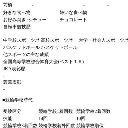
前橋
-
-
-
好きな食べ物
嫌いな食べ物
お好み焼き･シチュー
チョコレート
自転車競技歴
-
中学校スポーツ歴
高校スポーツ歴
大学・社会人スポーツ
バスケットボール
バスケットボール
-
他スポーツの主な成績
全国高等学校総合体育大会(ベスト１６)
JKA表彰歴
-
褒章表彰
-
■競輪学校時代
受験区分
競輪学校1着回数
競輪学校2着回数
技能
14回
10回
競輪学校3着回数
競輪学校着外回数
競輪学校順位