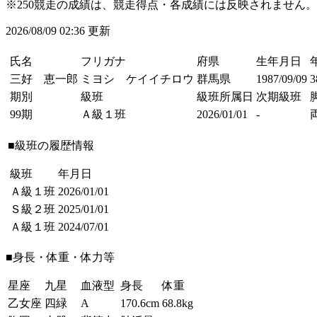
※250競走の成績は、競走得点・各成績には反映されません。
2026/08/09 02:36 更新
氏名
フリガナ
府県
生年月日
三好 恵一郎
ミヨシ ケイイチロウ
群馬県
1987/09/09
期別
級班
級班所属日
次期級班
99期
Ａ級１班
2026/01/01
-
■級班の履歴情報
級班
年月日
Ａ級１班
2026/01/01
Ｓ級２班
2025/01/01
Ａ級１班
2024/07/01
■身長・体重・体力等
星座
九星
血液型
身長
体重
乙女座
四緑
A
170.6cm
68.8kg