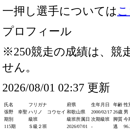
一押し選手については
こ
プロフィール
※250競走の成績は、
せん。
2026/08/01 02:37 更新
氏名
フリガナ
府県
生年月日
年齢
性
張野 幸聖
ハリノ コウセイ
和歌山県
2000/02/17
26歳
男
期別
級班
級班所属日
次期級班
脚質
今
115期
Ｓ級２班
2026/07/01
-
逃
96.