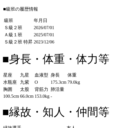
■級班の履歴情報
級班
年月日
Ｓ級２班
2026/07/01
Ａ級１班
2025/07/01
Ｓ級２班
特昇
2023/12/06
■身長・体重・体力等
星座
九星
血液型
身長
体重
水瓶座
九紫
O
175.3cm
79.0kg
胸囲
太股
背筋力
肺活量
100.5cm
66.0cm
153.0kg
-
■縁故・知人・仲間等
縁故選手
友人