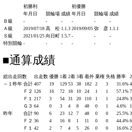
初勝利
初優勝
年月日
競輪場
成績
年月日
競輪場
成績
Ｂ級
-
-
-
-
-
-
Ａ級
2019/07/18
高 松
1.1.3
2019/09/05
弥 彦
1.1.1
Ｓ級
2021/01/25
向日町
1.5.7
-
-
-
特別競輪
-
-
-
-
-
-
■通算成績
総出走回数
出走数
優勝
1着
2着
3着
着外
棄権
失格
勝率
～１昨年
合計
407
19
129
53
38
182
2
3
31.6%
Ｆ２
126
16
72
18
10
24
1
1
57.1%
Ｆ１
217
3
54
31
20
110
1
1
24.8%
Ｇ３
64
0
3
4
8
48
0
1
4.6%
昨年
合計
90
6
23
12
7
48
0
0
25.5%
Ｆ２
36
4
16
8
1
11
0
0
44.4%
Ｆ１
42
2
7
4
5
26
0
0
16.6%