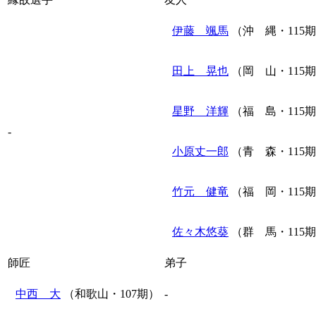
伊藤 颯馬
（沖 縄・115
田上 晃也
（岡 山・115
星野 洋輝
（福 島・115
-
小原丈一郎
（青 森・115
竹元 健竜
（福 岡・115
佐々木悠葵
（群 馬・115
師匠
弟子
中西 大
（和歌山・107期）
-