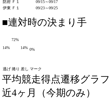
防府 Ｆ１
09/15～09/17
伊東 Ｆ１
09/23～09/25
■連対時の決まり手
72%
14%
14%
0%
逃げ
捲り
差し
マーク
平均競走得点遷移グラ
近4ヶ月（今期のみ）