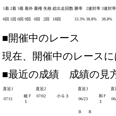
1着
2着
3着
着外
棄権
失格
総出走回数
勝率
2連対率
3連対率
6回
1回
0回
9回
0回
2回
18回
33.3%
38.8%
38.8%
■開催中のレース
現在、開催中のレースに
■最近の成績 成績の見
直近1
直近2
直近3
直
岐Ｆ
07/02
小Ｇ３
和Ｆ
07/11
06/23
06
１
１
B
B