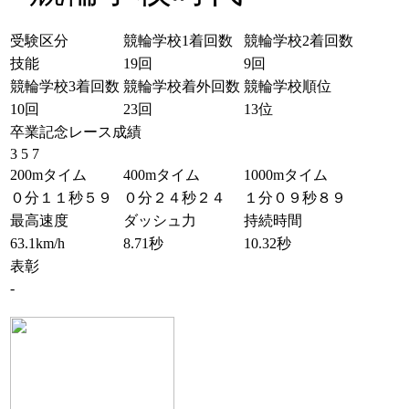
受験区分
競輪学校1着回数
競輪学校2着回数
技能
19回
9回
競輪学校3着回数
競輪学校着外回数
競輪学校順位
10回
23回
13位
卒業記念レース成績
3 5 7
200mタイム
400mタイム
1000mタイム
０分１１秒５９
０分２４秒２４
１分０９秒８９
最高速度
ダッシュ力
持続時間
63.1km/h
8.71秒
10.32秒
表彰
-