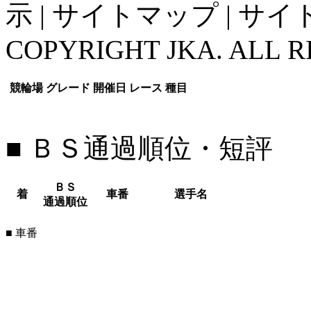
示
|
サイトマップ
|
サイ
COPYRIGHT JKA. ALL R
競輪場
グレード
開催日
レース
種目
■ ＢＳ通過順位・短評
ＢＳ
着
車番
選手名
通過順位
■ 車番