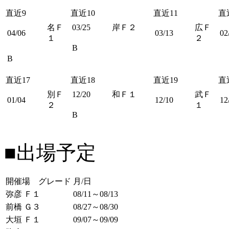
直近9
直近10
直近11
直
名Ｆ
03/25
岸Ｆ２
広Ｆ
04/06
03/13
02
１
２
B
B
直近17
直近18
直近19
直
別Ｆ
12/20
和Ｆ１
武Ｆ
01/04
12/10
12
２
１
B
■出場予定
開催場 グレード
月/日
弥彦 Ｆ１
08/11～08/13
前橋 Ｇ３
08/27～08/30
大垣 Ｆ１
09/07～09/09