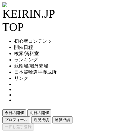
初心者コンテンツ
開催日程
検索/資料室
ランキング
競輪場/場外売場
日本競輪選手養成所
リンク
今日の開催
明日の開催
プロフィール
近況成績
通算成績
一押し選手登録