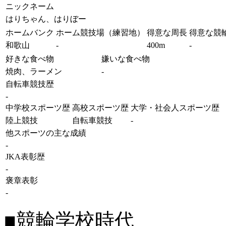
ニックネーム
はりちゃん、はりぼー
ホームバンク
ホーム競技場（練習地）
得意な周長
得意な競
和歌山
-
400m
-
好きな食べ物
嫌いな食べ物
焼肉、ラーメン
-
自転車競技歴
-
中学校スポーツ歴
高校スポーツ歴
大学・社会人スポーツ歴
陸上競技
自転車競技
-
他スポーツの主な成績
-
JKA表彰歴
-
褒章表彰
-
■競輪学校時代