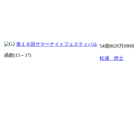
第１９回サマーナイトフェスティバル
54億8629万690
函館(15～17)
松浦 悠士