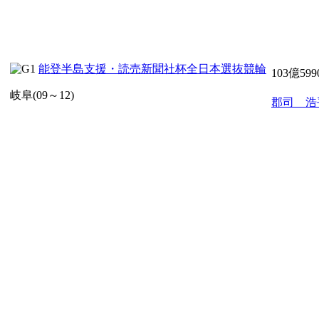
能登半島支援・読売新聞社杯全日本選抜競輪
103億59
岐阜(09～12)
郡司 浩