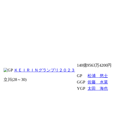
140億9563万4200円
ＫＥＩＲＩＮグランプリ２０２３
GP
松浦 悠士
立川(28～30)
GGP
佐藤 水菜
YGP
太田 海也