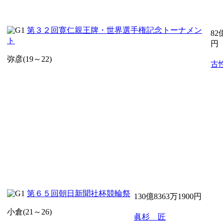
第３２回寛仁親王牌・世界選手権記念トーナメン
82
ト
円
弥彦(19～22)
古
第６５回朝日新聞社杯競輪祭
130億8363万1900円
小倉(21～26)
眞杉 匠