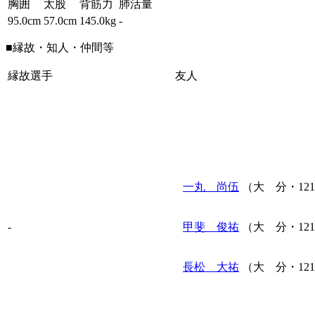
胸囲
太股
背筋力
肺活量
95.0cm
57.0cm
145.0kg
-
■縁故・知人・仲間等
縁故選手
友人
一丸 尚伍
（大 分・12
-
甲斐 俊祐
（大 分・12
長松 大祐
（大 分・12