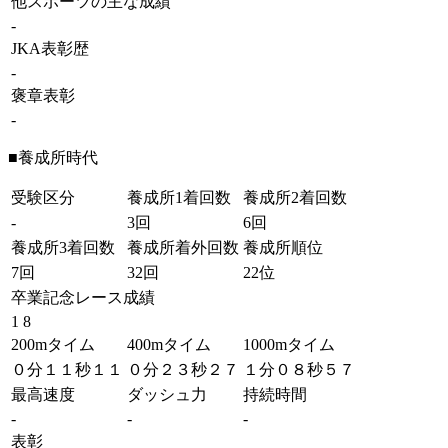
他スポーツの主な成績
-
JKA表彰歴
-
褒章表彰
-
■養成所時代
受験区分
養成所1着回数
養成所2着回数
-
3回
6回
養成所3着回数
養成所着外回数
養成所順位
7回
32回
22位
卒業記念レース成績
1 8
200mタイム
400mタイム
1000mタイム
０分１１秒１１
０分２３秒２７
１分０８秒５７
最高速度
ダッシュ力
持続時間
-
-
-
表彰