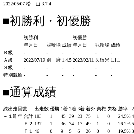
2022/05/07
松 山
3.7.4
■初勝利・初優勝
初勝利
初優勝
年月日
競輪場
成績
年月日
競輪場
成績
Ｂ級
-
-
-
-
-
-
Ａ級
2022/07/19
別 府
1.4.5
2023/02/11
久留米
1.1.1
Ｓ級
-
-
-
-
-
-
特別競輪
-
-
-
-
-
-
■通算成績
総出走回数
出走数
優勝
1着
2着
3着
着外
棄権
失格
勝率
～１昨年
合計
183
1
45
39
23
75
1
0
24.5%
Ｆ２
137
1
36
34
17
49
1
0
26.2%
Ｆ１
46
0
9
5
6
26
0
0
19.5%