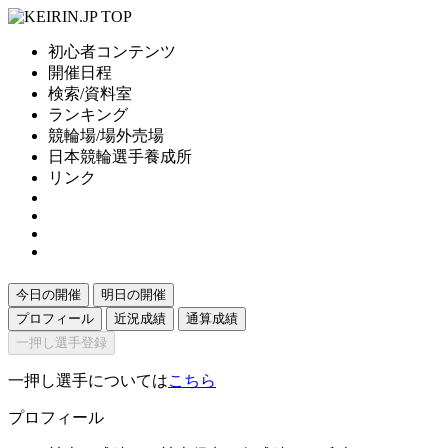
初心者コンテンツ
開催日程
検索/資料室
ランキング
競輪場/場外売場
日本競輪選手養成所
リンク
今日の開催
明日の開催
プロフィール
近況成績
通算成績
一押し選手登録
一押し選手については
こちら
プロフィール