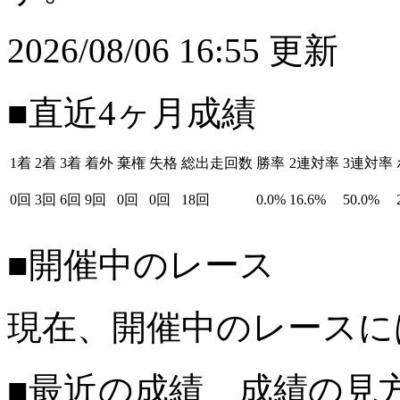
2026/08/06 16:55 更新
■直近4ヶ月成績
1着
2着
3着
着外
棄権
失格
総出走回数
勝率
2連対率
3連対率
0回
3回
6回
9回
0回
0回
18回
0.0%
16.6%
50.0%
■開催中のレース
現在、開催中のレースに
■最近の成績 成績の見