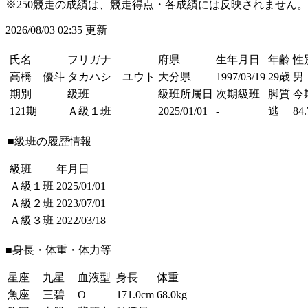
※250競走の成績は、競走得点・各成績には反映されません。
2026/08/03 02:35 更新
氏名
フリガナ
府県
生年月日
年齢
性
高橋 優斗
タカハシ ユウト
大分県
1997/03/19
29歳
男
期別
級班
級班所属日
次期級班
脚質
今
121期
Ａ級１班
2025/01/01
-
逃
84.
■級班の履歴情報
級班
年月日
Ａ級１班
2025/01/01
Ａ級２班
2023/07/01
Ａ級３班
2022/03/18
■身長・体重・体力等
星座
九星
血液型
身長
体重
魚座
三碧
O
171.0cm
68.0kg