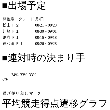
■出場予定
開催場 グレード
月/日
松山 Ｆ２
08/21～08/23
川崎 Ｆ１
08/30～09/01
別府 Ｆ１
09/16～09/18
岸和田 Ｆ１
09/26～09/28
■連対時の決まり手
34%
33%
33%
0%
逃げ
捲り
差し
マーク
平均競走得点遷移グラ