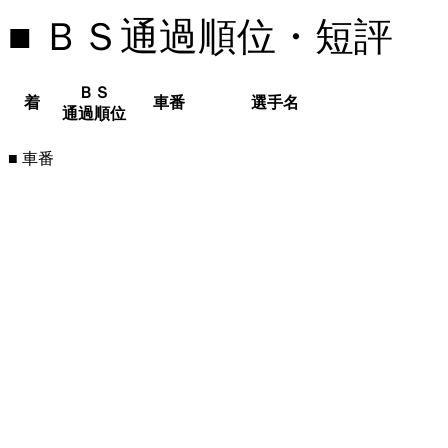
■ ＢＳ通過順位・短評
ＢＳ
着
車番
選手名
通過順位
■ 車番