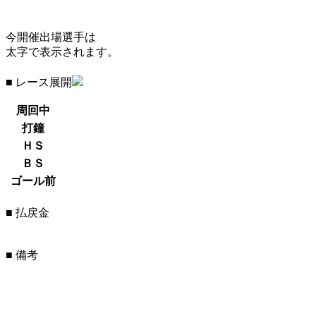
今開催出場選手は
太字で表示されます。
■ レース展開
周回中
打鐘
ＨＳ
ＢＳ
ゴール前
■ 払戻金
■ 備考