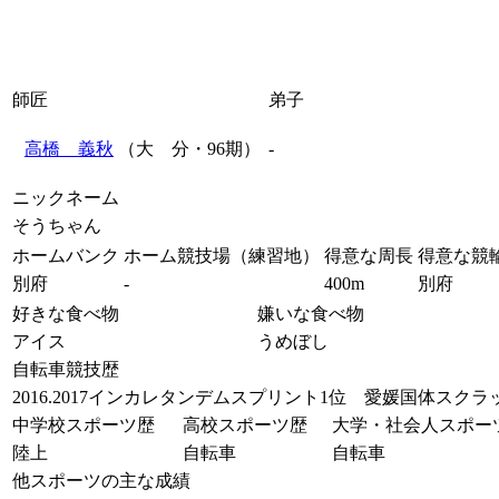
師匠
弟子
高橋 義秋
（大 分・96期）
-
ニックネーム
そうちゃん
ホームバンク
ホーム競技場（練習地）
得意な周長
得意な競
別府
-
400m
別府
好きな食べ物
嫌いな食べ物
アイス
うめぼし
自転車競技歴
2016.2017インカレタンデムスプリント1位 愛媛国体スク
中学校スポーツ歴
高校スポーツ歴
大学・社会人スポー
陸上
自転車
自転車
他スポーツの主な成績