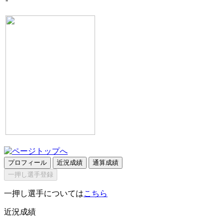
プロフィール
近況成績
通算成績
一押し選手登録
一押し選手については
こちら
近況成績