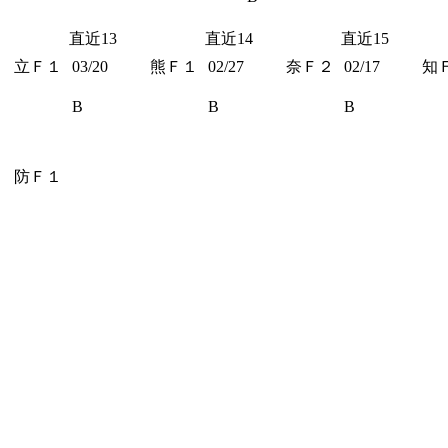
直近13
直近14
直近15
立Ｆ１
03/20
熊Ｆ１
02/27
奈Ｆ２
02/17
知
B
B
B
防Ｆ１