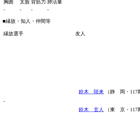
胸囲
太股
背筋力
肺活量
-
-
-
-
■縁故・知人・仲間等
縁故選手
友人
鈴木 陸来
（静 岡・117
-
鈴木 玄人
（東 京・117