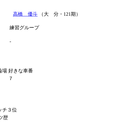
高橋 優斗
（大 分・121期）
練習グループ
-
輪場
好きな車番
７
ラッチ３位
ツ歴