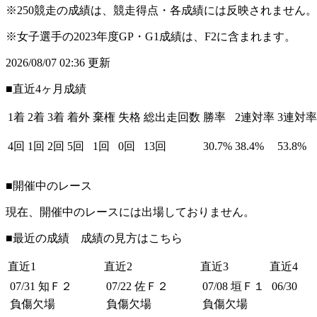
※250競走の成績は、競走得点・各成績には反映されません。
※女子選手の2023年度GP・G1成績は、F2に含まれます。
2026/08/07 02:36 更新
■直近4ヶ月成績
1着
2着
3着
着外
棄権
失格
総出走回数
勝率
2連対率
3連対率
4回
1回
2回
5回
1回
0回
13回
30.7%
38.4%
53.8%
■開催中のレース
現在、開催中のレースには出場しておりません。
■最近の成績 成績の見方は
こちら
直近1
直近2
直近3
直近4
07/31
知Ｆ２
07/22
佐Ｆ２
07/08
垣Ｆ１
06/30
負傷欠場
負傷欠場
負傷欠場