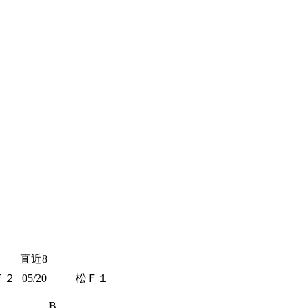
直近8
Ｆ２
05/20
松Ｆ１
B