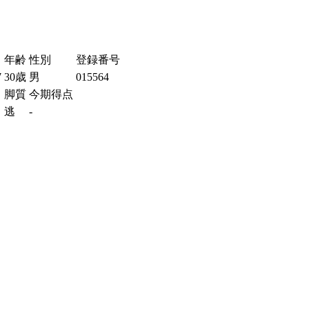
年齢
性別
登録番号
7
30歳
男
015564
脚質
今期得点
逃
-