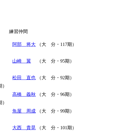
練習仲間
阿部 将大
（大 分・117期）
山崎 翼
（大 分・95期）
松田 直也
（大 分・92期）
期）
高橋 義秋
（大 分・96期）
期）
魚屋 周成
（大 分・99期）
大西 貴晃
（大 分・101期）