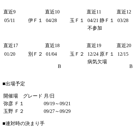
直近9
直近10
直近11
直近12
05/11
伊Ｆ１
04/28
玉Ｆ１
04/21
静Ｆ１
03/28
不参加
直近17
直近18
直近19
直近20
01/20
別Ｆ２
01/04
玉Ｆ２
12/24
原Ｆ１
12/15
病気欠場
B
B
■出場予定
開催場 グレード
月/日
弥彦 Ｆ１
09/19～09/21
玉野 Ｆ２
09/27～09/29
■連対時の決まり手