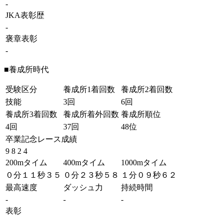
-
JKA表彰歴
-
褒章表彰
-
■養成所時代
受験区分
養成所1着回数
養成所2着回数
技能
3回
6回
養成所3着回数
養成所着外回数
養成所順位
4回
37回
48位
卒業記念レース成績
9 8 2 4
200mタイム
400mタイム
1000mタイム
０分１１秒３５
０分２３秒５８
１分０９秒６２
最高速度
ダッシュ力
持続時間
-
-
-
表彰
-