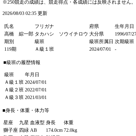
※250競走の成績は、競走得点・各成績には反映されません。
2026/08/03 02:35 更新
氏名
フリガナ
府県
生年月日
高橋 綜一郎
タカハシ ソウイチロウ
大分県
1996/07/2
期別
級班
級班所属日
次期級班
119期
Ａ級１班
2024/07/01
-
■級班の履歴情報
級班
年月日
Ａ級１班
2024/07/01
Ａ級２班
2022/07/01
Ａ級３班
2021/03/01
■身長・体重・体力等
星座
九星
血液型
身長
体重
獅子座
四緑
AB
174.0cm
72.0kg