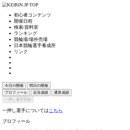
初心者コンテンツ
開催日程
検索/資料室
ランキング
競輪場/場外売場
日本競輪選手養成所
リンク
今日の開催
明日の開催
プロフィール
近況成績
通算成績
一押し選手登録
一押し選手については
こちら
プロフィール