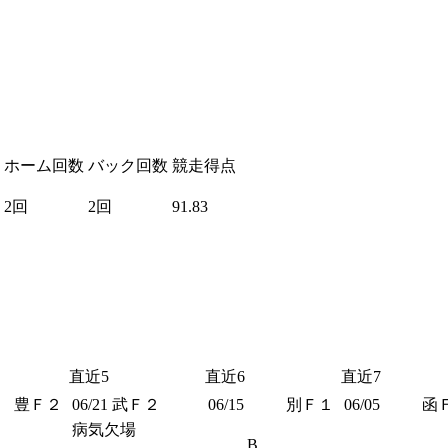
ホーム回数
バック回数
競走得点
2回
2回
91.83
直近5
直近6
直近7
豊Ｆ２
06/21
武Ｆ２
06/15
別Ｆ１
06/05
函
病気欠場
B