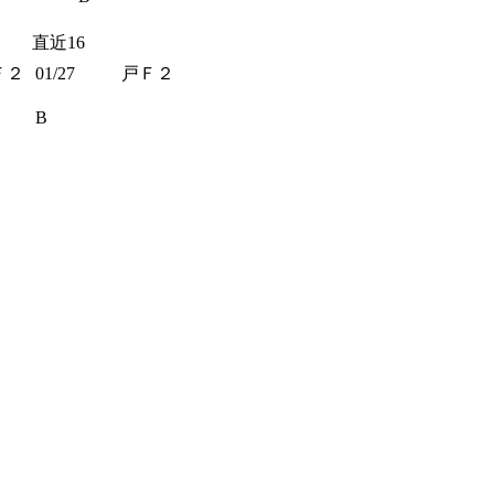
直近16
Ｆ２
01/27
戸Ｆ２
B